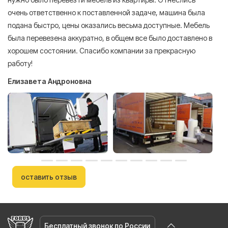
очень ответственно к поставленной задаче, машина была
пр
подана быстро, цены оказались весьма доступные. Мебель
сл
была перевезена аккуратно, в общем все было доставлено в
А
хорошем состоянии. Спасибо компании за прекрасную
работу!
Елизавета Андроновна
оставить отзыв
Бесплатный звонок по России