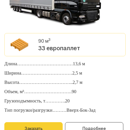
3
90 м
33 европаллет
Длина………………………………13,6 м
Д
Ширина……………………………2,5 м
Ш
Высота……………………………..2,7 м
В
Объем, м³………………………….90
О
Грузоподъемность, т………….20
Г
Тип погрузки/разгрузки………Вверх-Бок-Зад
Т
Заказать
Подробнее