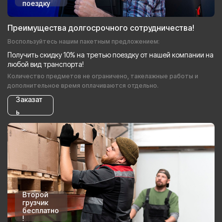
поездку
Преимущества долгосрочного сотрудничества!
Воспользуйтесь нашим пакетным предложением:
Получить скидку 10% на третью поездку от нашей компании на
любой вид транспорта!
Количество предметов не ограничено, такелажные работы и
дополнительное время оплачиваются отдельно.
Заказат
ь
Второй
грузчик
бесплатно
!