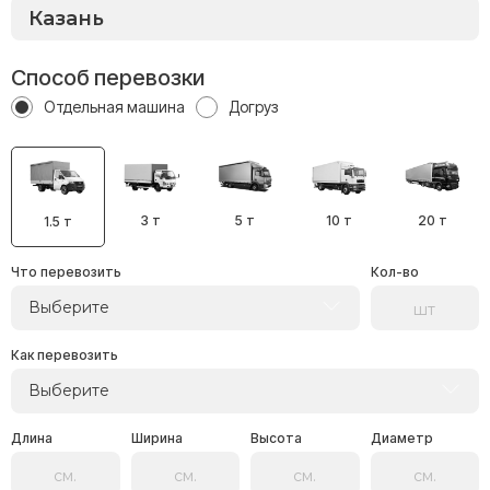
Способ перевозки
Отдельная машина
Догруз
3 т
5 т
10 т
20 т
1.5 т
Что перевозить
Кол-во
Выберите
Как перевозить
Выберите
Длина
Ширина
Высота
Диаметр