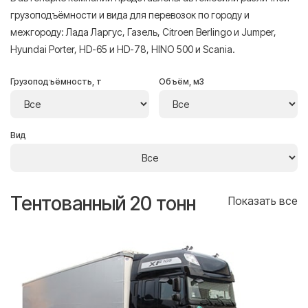
грузоподъёмности и вида для перевозок по городу и
межгороду: Лада Ларгус, Газель, Citroen Berlingo и Jumper,
Hyundai Porter, HD-65 и HD-78, HINO 500 и Scania.
Грузоподъёмность, т
Объём, м3
Вид
Тентованный 20 тонн
Т
се
Показать все