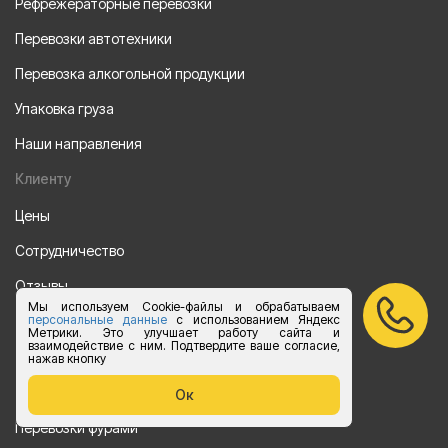
Рефрежераторные перевозки
Перевозки автотехники
Перевозка алкогольной продукции
Упаковка груза
Наши направления
Клиенту
Цены
Сотрудничество
Отзывы
Мы используем Cookie-файлы и обрабатываем
Партнеры
персональные данные
с использованием Яндекс
Метрики. Это улучшает работу сайта и
взаимодействие с ним. Подтвердите ваше согласие,
Акции
нажав кнопку
Перевозки
Ок
Перевозки фурами