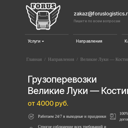
zakaz@foruslogistics.
Пишите по всем вопросам
Услуги
Направления
К
Главная
/
Направления
/
Великие Луки — Кости
Грузоперевозки
Великие Луки — Кости
от 4000 руб.
100%
Работаем 24/7 в выходные и праздники
дого
Строгое соблюдение всех требований и