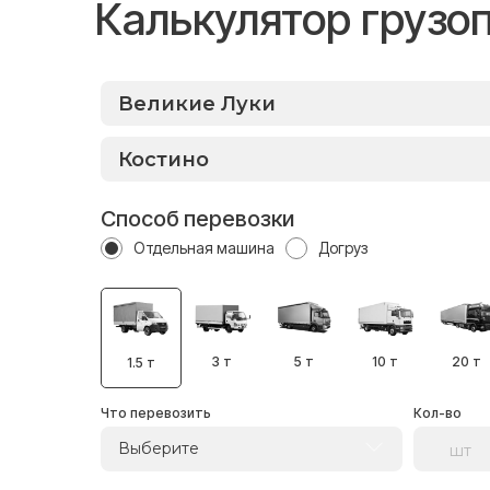
Калькулятор грузо
Способ перевозки
Отдельная машина
Догруз
3 т
5 т
10 т
20 т
1.5 т
Что перевозить
Кол-во
Выберите