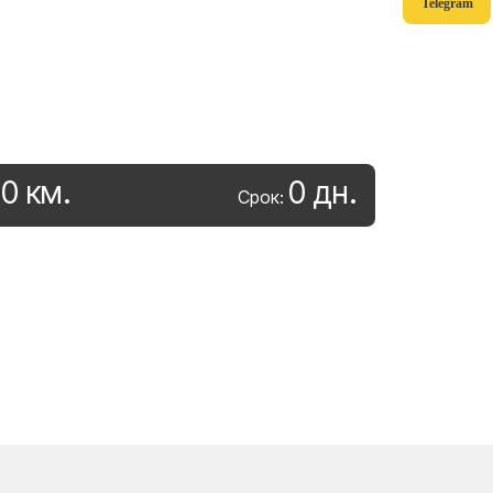
Telegram
0
км
.
0
дн
.
:
Срок: