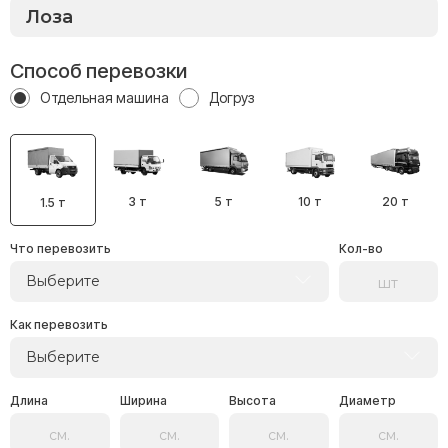
Способ перевозки
Отдельная машина
Догруз
3 т
5 т
10 т
20 т
1.5 т
Что перевозить
Кол-во
Выберите
Как перевозить
Выберите
Длина
Ширина
Высота
Диаметр