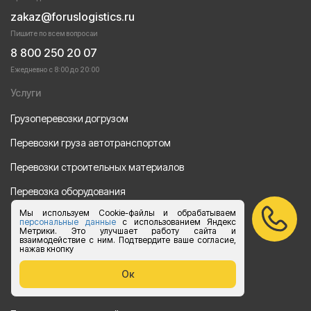
zakaz@foruslogistics.ru
Пишите по всем вопросаи
8 800 250 20 07
Ежедневно с 8:00 до 20:00
Услуги
Грузоперевозки догрузом
Перевозки груза автотранспортом
Перевозки строительных материалов
Перевозка оборудования
Мы используем Cookie-файлы и обрабатываем
Перевозка продуктов питания
персональные данные
с использованием Яндекс
Метрики. Это улучшает работу сайта и
Переезд
взаимодействие с ним. Подтвердите ваше согласие,
нажав кнопку
Рефрежераторные перевозки
Ок
Перевозки автотехники