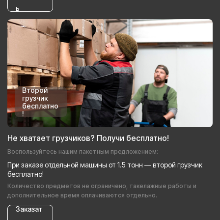
ь
Второй
грузчик
бесплатно
!
Не хватает грузчиков? Получи бесплатно!
Воспользуйтесь нашим пакетным предложением:
При заказе отдельной машины от 1.5 тонн — второй грузчик
бесплатно!
Количество предметов не ограничено, такелажные работы и
дополнительное время оплачиваются отдельно.
Заказат