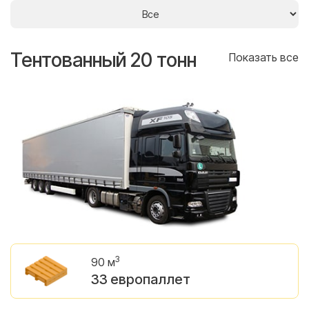
Тентованный 20 тонн
Т
се
Показать все
3
90 м
33 европаллет