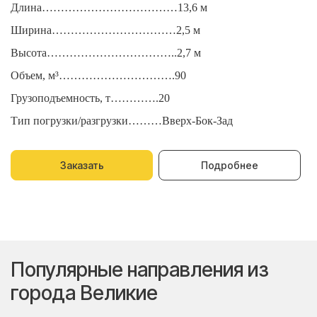
Длина………………………………13,6 м
Д
Ширина……………………………2,5 м
Ш
Высота……………………………..2,7 м
В
Объем, м³………………………….90
О
Грузоподъемность, т………….20
Г
Тип погрузки/разгрузки………Вверх-Бок-Зад
Т
Заказать
Подробнее
Популярные направления из
города Великие