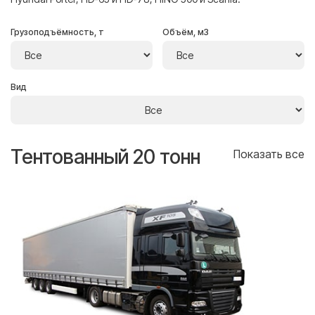
Грузоподъёмность, т
Объём, м3
Вид
Тентованный 20 тонн
Т
се
Показать все