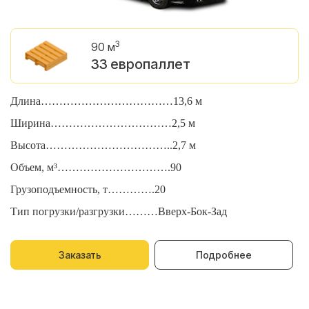
3
90 м
33 европаллет
Длина………………………………13,6 м
Д
Ширина……………………………2,5 м
Ш
Высота……………………………..2,7 м
В
Объем, м³………………………….90
О
Грузоподъемность, т………….20
Г
Тип погрузки/разгрузки………Вверх-Бок-Зад
Т
Заказать
Подробнее