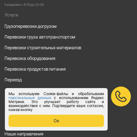
Ежедневно с 8:00 до 20:00
Услуги
Грузоперевозки догрузом
Перевозки груза автотранспортом
Перевозки строительных материалов
Перевозка оборудования
Перевозка продуктов питания
Переезд
Рефрежераторные перевозки
Мы используем Cookie-файлы и обрабатываем
персональные данные
с использованием Яндекс
Перевозки автотехники
Метрики. Это улучшает работу сайта и
взаимодействие с ним. Подтвердите ваше согласие,
нажав кнопку
Перевозка алкогольной продукции
Ок
Упаковка груза
Наши направления