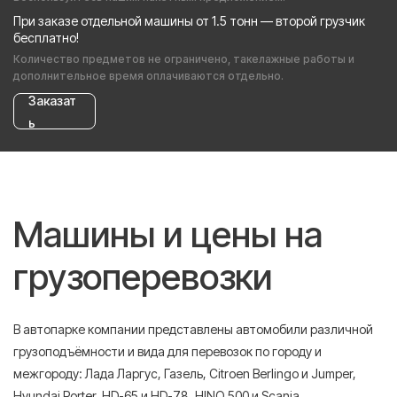
При заказе отдельной машины от 1.5 тонн — второй грузчик
бесплатно!
Количество предметов не ограничено, такелажные работы и
дополнительное время оплачиваются отдельно.
Заказат
ь
Машины и цены на
грузоперевозки
В автопарке компании представлены автомобили различной
грузоподъёмности и вида для перевозок по городу и
межгороду: Лада Ларгус, Газель, Citroen Berlingo и Jumper,
Hyundai Porter, HD-65 и HD-78, HINO 500 и Scania.