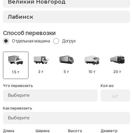
Способ перевозки
Отдельная машина
Догруз
3 т
5 т
10 т
20 т
1.5 т
Что перевозить
Кол-во
Выберите
Как перевозить
Выберите
Длина
Ширина
Высота
Диаметр