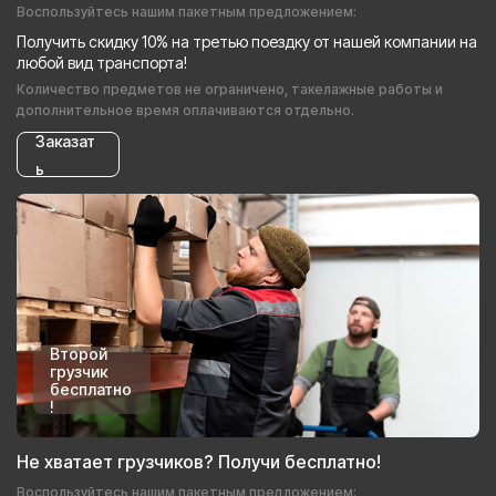
Воспользуйтесь нашим пакетным предложением:
Получить скидку 10% на третью поездку от нашей компании на
любой вид транспорта!
Количество предметов не ограничено, такелажные работы и
дополнительное время оплачиваются отдельно.
Заказат
ь
Второй
грузчик
бесплатно
!
Не хватает грузчиков? Получи бесплатно!
Воспользуйтесь нашим пакетным предложением: