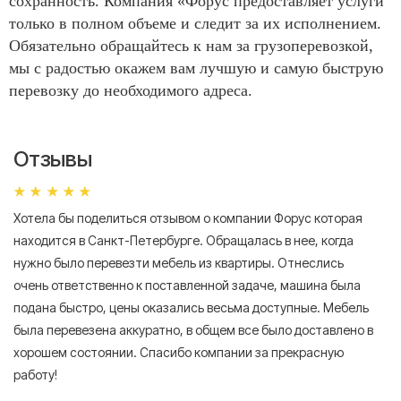
сохранность. Компания «Форус предоставляет услуги
только в полном объеме и следит за их исполнением.
Обязательно обращайтесь к нам за грузоперевозкой,
мы с радостью окажем вам лучшую и самую быструю
перевозку до необходимого адреса.
Отзывы
Хотела бы поделиться отзывом о компании Форус которая
Я 
находится в Санкт-Петербурге. Обращалась в нее, когда
мн
нужно было перевезти мебель из квартиры. Отнеслись
То
очень ответственно к поставленной задаче, машина была
пр
подана быстро, цены оказались весьма доступные. Мебель
сл
была перевезена аккуратно, в общем все было доставлено в
А
хорошем состоянии. Спасибо компании за прекрасную
работу!