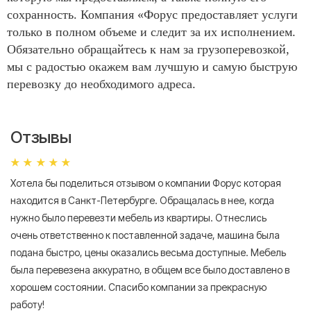
сохранность. Компания «Форус предоставляет услуги
только в полном объеме и следит за их исполнением.
Обязательно обращайтесь к нам за грузоперевозкой,
мы с радостью окажем вам лучшую и самую быструю
перевозку до необходимого адреса.
Отзывы
Хотела бы поделиться отзывом о компании Форус которая
Я 
находится в Санкт-Петербурге. Обращалась в нее, когда
мн
нужно было перевезти мебель из квартиры. Отнеслись
То
очень ответственно к поставленной задаче, машина была
пр
подана быстро, цены оказались весьма доступные. Мебель
сл
была перевезена аккуратно, в общем все было доставлено в
А
хорошем состоянии. Спасибо компании за прекрасную
работу!