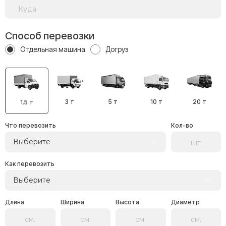
Способ перевозки
Отдельная машина
Догруз
3 т
5 т
10 т
20 т
1.5 т
Что перевозить
Кол-во
Выберите
Как перевозить
Выберите
Длина
Ширина
Высота
Диаметр