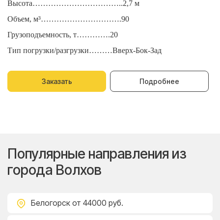
Высота……………………………..2,7 м
В
Объем, м³………………………….90
О
Грузоподъемность, т………….20
Г
Тип погрузки/разгрузки………Вверх-Бок-Зад
Т
Заказать
Подробнее
Популярные направления из
города Волхов
Белогорск
от 44000 руб.