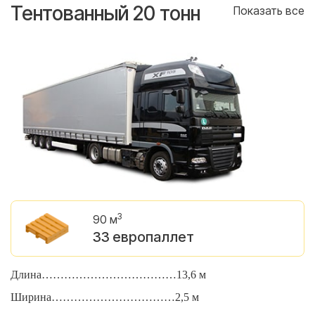
Тентованный 20 тонн
Т
се
Показать все
3
90 м
33 европаллет
Длина………………………………13,6 м
Д
Ширина……………………………2,5 м
Ш