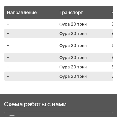
Направление
Транспорт
Но
-
Фура 20 тонн
94
-
Фура 20 тонн
90
-
Фура 20 тонн
64
-
Фура 20 тонн
80
-
Фура 20 тонн
69
-
Фура 20 тонн
32
Схема работы с нами