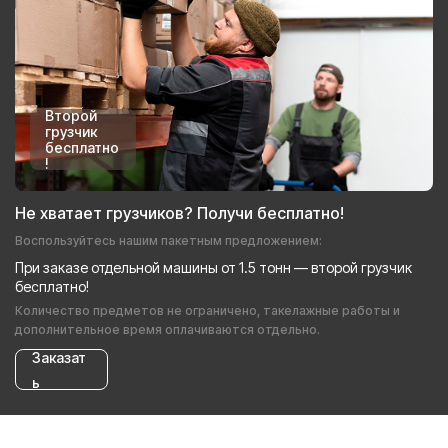
Второй
грузчик
бесплатно
!
Не хватает грузчиков? Получи бесплатно!
Воспользуйтесь нашим пакетным предложением:
При заказе отдельной машины от 1.5 тонн — второй грузчик
бесплатно!
Количество предметов не ограничено, такелажные работы и
дополнительное время оплачиваются отдельно.
Заказат
ь