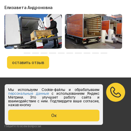
Елизавета Андроновна
оставить отзыв
Мы используем Cookie-файлы и обрабатываем
Бесплатный звонок по России
персональные данные
с использованием Яндекс
Метрики. Это улучшает работу сайта и
взаимодействие с ним. Подтвердите ваше согласие,
vk.com/foruslogistics
нажав кнопку
Присоединяйтесь
Ок
zakaz@foruslogistics.ru
Пишите по всем вопросаи