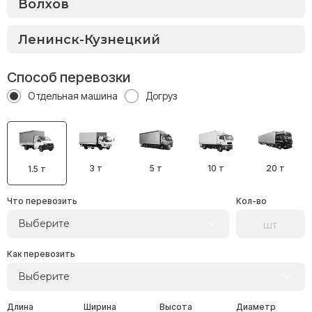
Способ перевозки
Отдельная машина
Догруз
3 т
5 т
10 т
20 т
1.5 т
Что перевозить
Кол-во
Выберите
Как перевозить
Выберите
Длина
Ширина
Высота
Диаметр