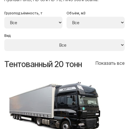
Грузоподъёмность, т
Объём, м3
Вид
Тентованный 20 тонн
Т
се
Показать все