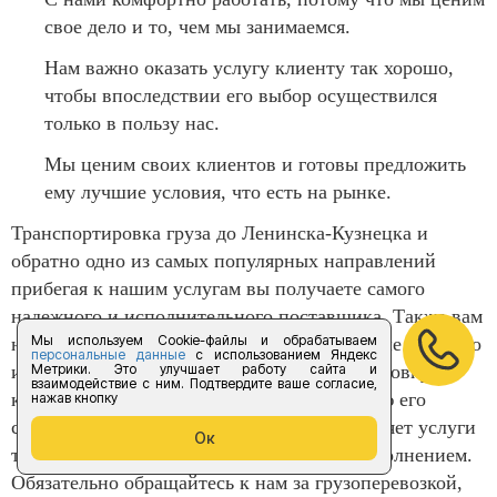
свое дело и то, чем мы занимаемся.
Нам важно оказать услугу клиенту так хорошо,
чтобы впоследствии его выбор осуществился
только в пользу нас.
Мы ценим своих клиентов и готовы предложить
ему лучшие условия, что есть на рынке.
Транспортировка груза до Ленинска-Кузнецка и
обратно одно из самых популярных направлений
прибегая к нашим услугам вы получаете самого
надежного и исполнительного поставщика. Также вам
Мы используем Cookie-файлы и обрабатываем
необходимо обратить свое внимание на наше качество
персональные данные
с использованием Яндекс
Метрики. Это улучшает работу сайта и
и разнообразие машин для перевозки, страховку
взаимодействие с ним. Подтвердите ваше согласие,
которую мы предоставляем, а также полную его
нажав кнопку
сохранность. Компания «Форус предоставляет услуги
Ок
только в полном объеме и следит за их исполнением.
Обязательно обращайтесь к нам за грузоперевозкой,