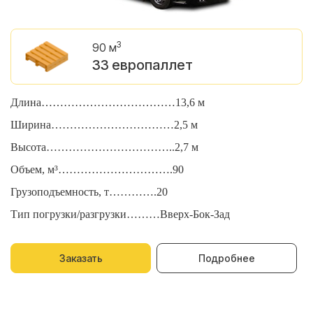
3
90 м
33 европаллет
Длина………………………………13,6 м
Д
Ширина……………………………2,5 м
Ш
Высота……………………………..2,7 м
В
Объем, м³………………………….90
О
Грузоподъемность, т………….20
Г
Тип погрузки/разгрузки………Вверх-Бок-Зад
Т
Заказать
Подробнее