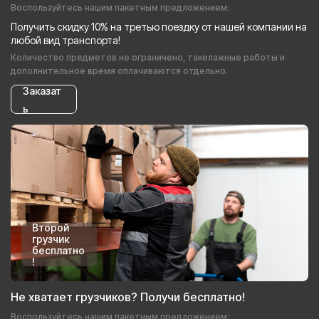
Воспользуйтесь нашим пакетным предложением:
Получить скидку 10% на третью поездку от нашей компании на
любой вид транспорта!
Количество предметов не ограничено, такелажные работы и
дополнительное время оплачиваются отдельно.
Заказат
ь
Второй
грузчик
бесплатно
!
Не хватает грузчиков? Получи бесплатно!
Воспользуйтесь нашим пакетным предложением: