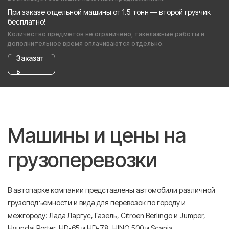
При заказе отдельной машины от 1.5 тонн — второй грузчик
бесплатно!
Количество предметов не ограничено, такелажные работы и
дополнительное время оплачиваются отдельно.
Заказат
ь
Машины и цены на
грузоперевозки
В автопарке компании представлены автомобили различной
грузоподъёмности и вида для перевозок по городу и
межгороду: Лада Ларгус, Газель, Citroen Berlingo и Jumper,
Hyundai Porter, HD-65 и HD-78, HINO 500 и Scania.