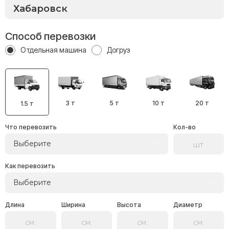
Способ перевозки
Отдельная машина
Догруз
3 т
5 т
10 т
20 т
1.5 т
Что перевозить
Кол-во
Выберите
Как перевозить
Выберите
Длина
Ширина
Высота
Диаметр