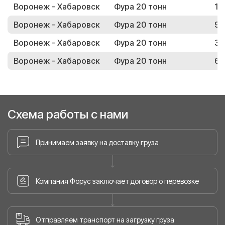
Воронеж - Хабаровск
Фура 20 тонн
16
Воронеж - Хабаровск
Фура 20 тонн
93
Воронеж - Хабаровск
Фура 20 тонн
33
Воронеж - Хабаровск
Фура 20 тонн
67
Схема работы с нами
Принимаем заявку на доставку груза
Компания Форус заключает договор о перевозке
Отправляем транспорт на загрузку груза