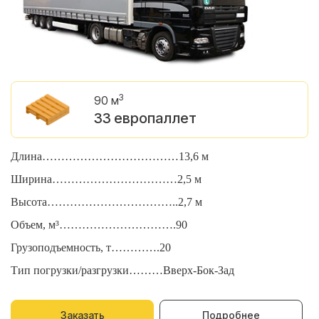
3
90 м
33 европаллет
Длина………………………………13,6 м
Д
Ширина……………………………2,5 м
Ш
Высота……………………………..2,7 м
В
Объем, м³………………………….90
О
Грузоподъемность, т………….20
Г
Тип погрузки/разгрузки………Вверх-Бок-Зад
Т
Заказать
Подробнее