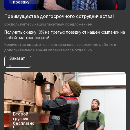
поездку
Преимущества долгосрочного сотрудничества!
Воспользуйтесь нашим пакетным предложением:
Получить скидку 10% на третью поездку от нашей компании на
любой вид транспорта!
Количество предметов не ограничено, такелажные работы и
дополнительное время оплачиваются отдельно.
Заказат
ь
Второй
грузчик
бесплатно
!