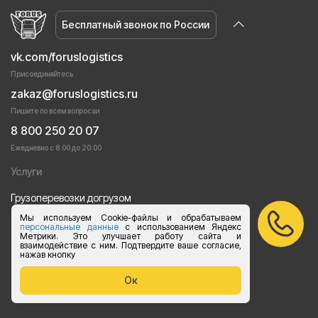
Бесплатный звонок по России
vk.com/foruslogistics
Присоединяйтесь
zakaz@foruslogistics.ru
Пишите по всем вопросаи
8 800 250 20 07
Ежедневно с 8:00 до 20:00
Услуги
Грузоперевозки догрузом
Мы используем Cookie-файлы и обрабатываем
Перевозки груза автотранспортом
персональные данные
с использованием Яндекс
Метрики. Это улучшает работу сайта и
взаимодействие с ним. Подтвердите ваше согласие,
Перевозки строительных материалов
нажав кнопку
Перевозка оборудования
Ок
Перевозка продуктов питания