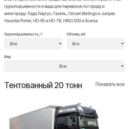
грузоподъёмности и вида для перевозок по городу и
межгороду: Лада Ларгус, Газель, Citroen Berlingo и Jumper,
Hyundai Porter, HD-65 и HD-78, HINO 500 и Scania.
Грузоподъёмность, т
Объём, м3
Вид
Тентованный 20 тонн
Т
се
Показать все