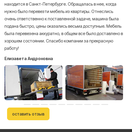
находится в Санкт-Петербурге. Обращалась в нее, когда
мн
нужно было перевезти мебель из квартиры. Отнеслись
То
очень ответственно к поставленной задаче, машина была
пр
подана быстро, цены оказались весьма доступные. Мебель
сл
была перевезена аккуратно, в общем все было доставлено в
А
хорошем состоянии. Спасибо компании за прекрасную
работу!
Елизавета Андроновна
оставить отзыв