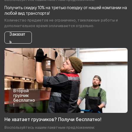
Получить скидку 10% на третью поездку от нашей компании на
любой вид транспорта!
Количество предметов не ограничено, такелажные работы и
дополнительное время оплачиваются отдельно.
Заказат
ь
Второй
грузчик
бесплатно
!
Не хватает грузчиков? Получи бесплатно!
Воспользуйтесь нашим пакетным предложением: