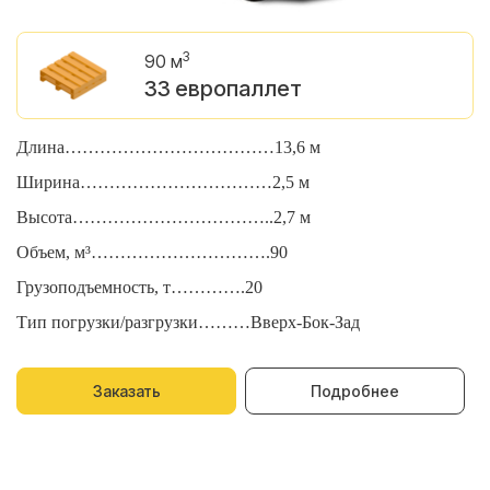
3
90 м
33 европаллет
Длина………………………………13,6 м
Д
Ширина……………………………2,5 м
Ш
Высота……………………………..2,7 м
В
Объем, м³………………………….90
О
Грузоподъемность, т………….20
Г
Тип погрузки/разгрузки………Вверх-Бок-Зад
Т
Заказать
Подробнее