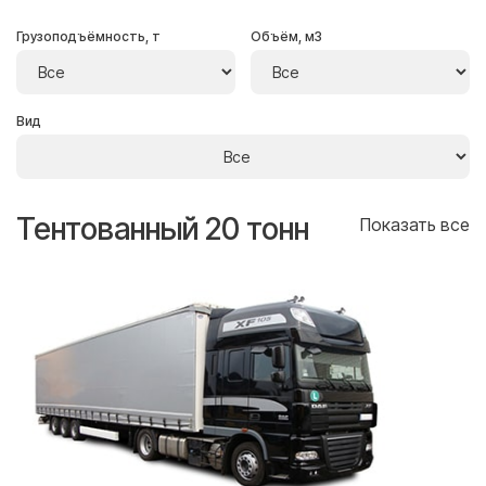
Грузоподъёмность, т
Объём, м3
Вид
Тентованный 20 тонн
Т
се
Показать все