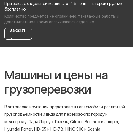
При заказе отдельной машины от 1.5 тонн — второй грузчик
бесплатно!
Количество предметов не ограничено, такелажные работы и
дополнительное время оплачиваются отдельно.
Заказат
ь
Машины и цены на
грузоперевозки
В автопарке компании представлены автомобили различной
грузоподъёмности и вида для перевозок по городу и
межгороду: Лада Ларгус, Газель, Citroen Berlingo и Jumper,
Hyundai Porter, HD-65 и HD-78, HINO 500 и Scania.