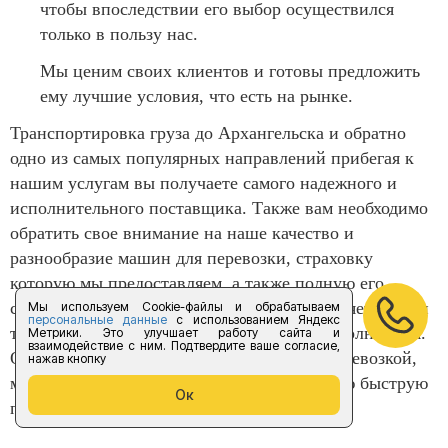
чтобы впоследствии его выбор осуществился
только в пользу нас.
Мы ценим своих клиентов и готовы предложить
ему лучшие условия, что есть на рынке.
Транспортировка груза до Архангельска и обратно
одно из самых популярных направлений прибегая к
нашим услугам вы получаете самого надежного и
исполнительного поставщика. Также вам необходимо
обратить свое внимание на наше качество и
разнообразие машин для перевозки, страховку
которую мы предоставляем, а также полную его
сохранность. Компания «Форус предоставляет услуги
Мы используем Cookie-файлы и обрабатываем
персональные данные
с использованием Яндекс
только в полном объеме и следит за их исполнением.
Метрики. Это улучшает работу сайта и
взаимодействие с ним. Подтвердите ваше согласие,
Обязательно обращайтесь к нам за грузоперевозкой,
нажав кнопку
мы с радостью окажем вам лучшую и самую быструю
Ок
перевозку до необходимого адреса.