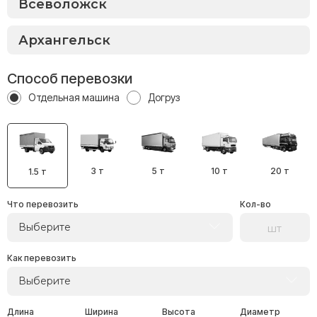
Способ перевозки
Отдельная машина
Догруз
3 т
5 т
10 т
20 т
1.5 т
Что перевозить
Кол-во
Выберите
Как перевозить
Выберите
Длина
Ширина
Высота
Диаметр