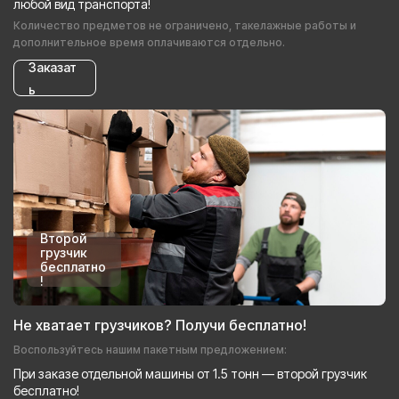
любой вид транспорта!
Количество предметов не ограничено, такелажные работы и
дополнительное время оплачиваются отдельно.
Заказат
ь
Второй
грузчик
бесплатно
!
Не хватает грузчиков? Получи бесплатно!
Воспользуйтесь нашим пакетным предложением:
При заказе отдельной машины от 1.5 тонн — второй грузчик
бесплатно!