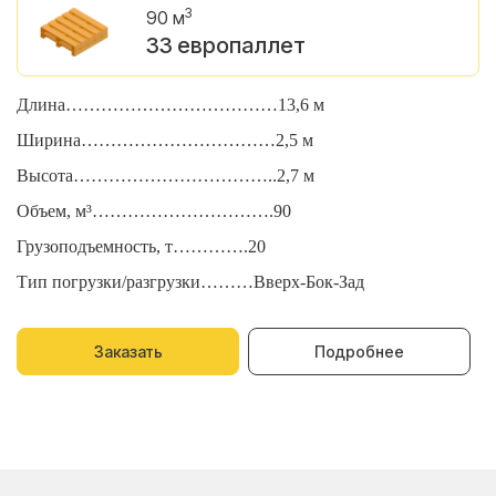
3
90 м
33 европаллет
Длина………………………………13,6 м
Д
Ширина……………………………2,5 м
Ш
Высота……………………………..2,7 м
В
Объем, м³………………………….90
О
Грузоподъемность, т………….20
Г
Тип погрузки/разгрузки………Вверх-Бок-Зад
Т
Заказать
Подробнее