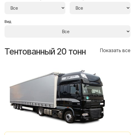
Вид
Тентованный 20 тонн
Т
се
Показать все