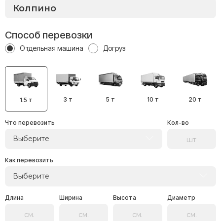
Способ перевозки
Отдельная машина
Догруз
3 т
5 т
10 т
20 т
1.5 т
Что перевозить
Кол-во
Выберите
Как перевозить
Выберите
Длина
Ширина
Высота
Диаметр