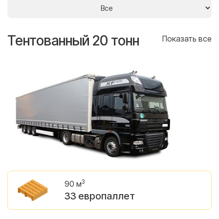
Тентованный 20 тонн
Т
се
Показать все
3
90 м
33 европаллет