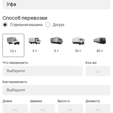
Способ перевозки
Отдельная машина
Догруз
3 т
5 т
10 т
20 т
1.5 т
Что перевозить
Кол-во
Выберите
Как перевозить
Выберите
Длина
Ширина
Высота
Диаметр