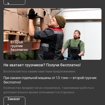
ь
Второй
грузчик
бесплатно
!
Не хватает грузчиков? Получи бесплатно!
Воспользуйтесь нашим пакетным предложением:
При заказе отдельной машины от 1.5 тонн — второй грузчик
бесплатно!
Количество предметов не ограничено, такелажные работы и
дополнительное время оплачиваются отдельно.
Заказат
ь