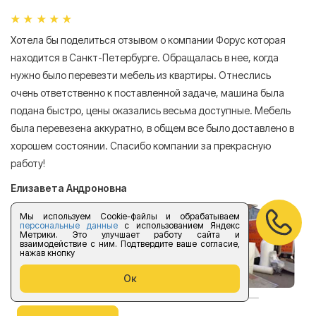
Хотела бы поделиться отзывом о компании Форус которая
Я 
находится в Санкт-Петербурге. Обращалась в нее, когда
мн
нужно было перевезти мебель из квартиры. Отнеслись
То
очень ответственно к поставленной задаче, машина была
пр
подана быстро, цены оказались весьма доступные. Мебель
сл
была перевезена аккуратно, в общем все было доставлено в
А
хорошем состоянии. Спасибо компании за прекрасную
работу!
Елизавета Андроновна
Мы используем Cookie-файлы и обрабатываем
персональные данные
с использованием Яндекс
Метрики. Это улучшает работу сайта и
взаимодействие с ним. Подтвердите ваше согласие,
нажав кнопку
Ок