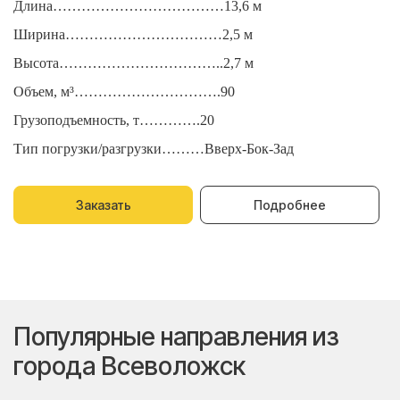
Длина………………………………13,6 м
Д
Ширина……………………………2,5 м
Ш
Высота……………………………..2,7 м
В
Объем, м³………………………….90
О
Грузоподъемность, т………….20
Г
Тип погрузки/разгрузки………Вверх-Бок-Зад
Т
Заказать
Подробнее
Популярные направления из
города Всеволожск