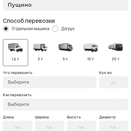
Способ перевозки
Отдельная машина
Догруз
3 т
5 т
10 т
20 т
1.5 т
Что перевозить
Кол-во
Выберите
Как перевозить
Выберите
Длина
Ширина
Высота
Диаметр