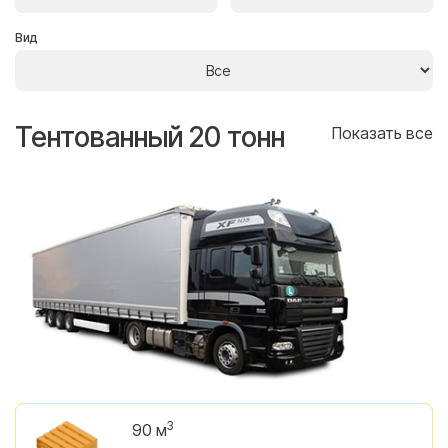
Вид
Тентованный 20 тонн
Т
се
Показать все
3
90 м