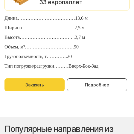
33 европаллет
Длина………………………………13,6 м
Д
Ширина……………………………2,5 м
Ш
Высота……………………………..2,7 м
В
Объем, м³………………………….90
О
Грузоподъемность, т………….20
Г
Тип погрузки/разгрузки………Вверх-Бок-Зад
Т
Заказать
Подробнее
Популярные направления из