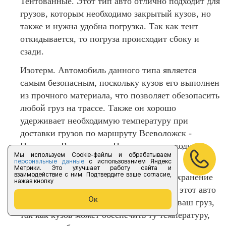
Тентованные. Этот тип авто отлично подходит для
грузов, которым необходимо закрытый кузов, но
также и нужна удобна погрузка. Так как тент
откидывается, то погруза происходит сбоку и
сзади.
Изотерм. Автомобиль данного типа является
самым безопасным, поскольку кузов его выполнен
из прочного материала, что позволяет обезопасить
любой груз на трассе. Также он хорошо
удерживает необходимую температуру при
доставки грузов по маршруту Всеволожск -
Пущино - Всеволожск. Погрузка происходит
Мы используем Cookie-файлы и обрабатываем
только сзади.
персональные данные
с использованием Яндекс
Метрики. Это улучшает работу сайта и
взаимодействие с ним. Подтвердите ваше согласие,
Рефрижератор. Если вам необходимо сохранение
нажав кнопку
отрицательной и выше температуры, то этот авто
Ок
точно для вас. Вы можете не бояться за ваш груз,
так как кузов может обеспечить ту температуру,