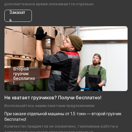
дополнительное время оплачиваются отдельно.
Заказат
ь
Второй
грузчик
бесплатно
!
Не хватает грузчиков? Получи бесплатно!
Воспользуйтесь нашим пакетным предложением:
При заказе отдельной машины от 1.5 тонн — второй грузчик
бесплатно!
Количество предметов не ограничено, такелажные работы и
дополнительное время оплачиваются отдельно.