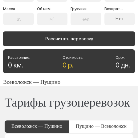
Масса
Объем
Грузчики
Возврат...
Нет
Рассчитать перевозку
Расстояние:
Стоимость:
Срок:
0
км
.
0
р
.
0
дн
.
Всеволожск — Пущино
Тарифы грузоперевозок
Всеволожск — Пущино
Пущино — Всеволожск