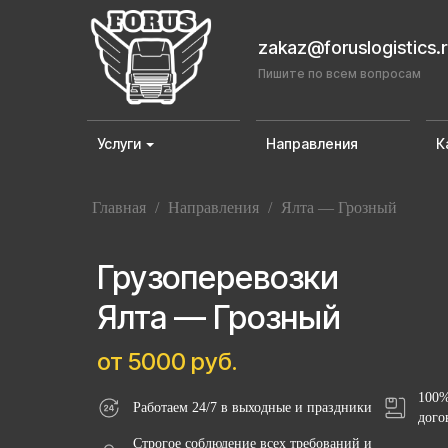
zakaz@foruslogistics.
Пишите по всем вопросам
Услуги
Направления
К
Главная
/
Направления
/
Ялта — Грозный
Грузоперевозки
Ялта — Грозный
от 5000 руб.
100%
Работаем 24/7 в выходные и праздники
дого
Строгое соблюдение всех требований и