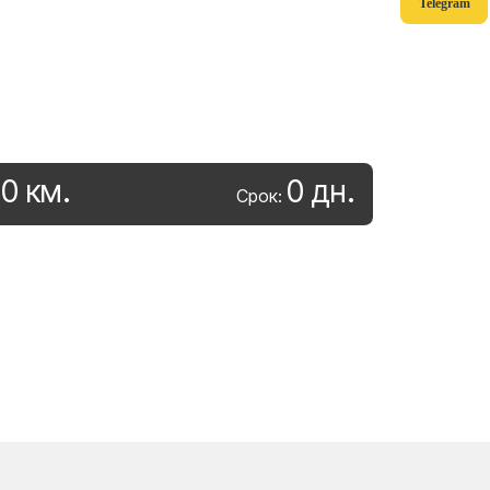
Telegram
0
км
.
0
дн
.
:
Срок: