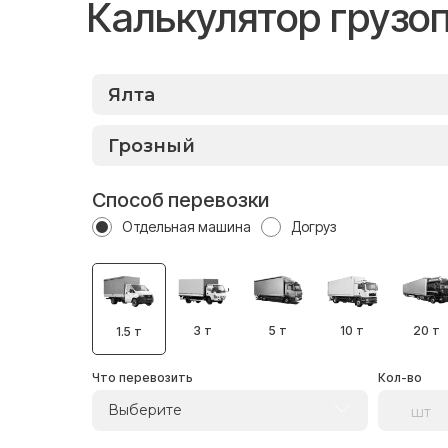
Калькулятор грузо
Способ перевозки
Отдельная машина
Догруз
3 т
5 т
10 т
20 т
1.5 т
Что перевозить
Кол-во
Выберите