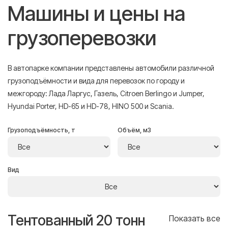
Машины и цены на
грузоперевозки
В автопарке компании представлены автомобили различной
грузоподъёмности и вида для перевозок по городу и
межгороду: Лада Ларгус, Газель, Citroen Berlingo и Jumper,
Hyundai Porter, HD-65 и HD-78, HINO 500 и Scania.
Грузоподъёмность, т
Объём, м3
Вид
Тентованный 20 тонн
Т
се
Показать все