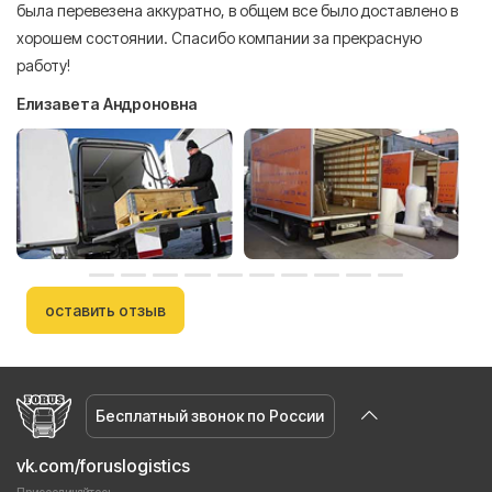
была перевезена аккуратно, в общем все было доставлено в
А
хорошем состоянии. Спасибо компании за прекрасную
работу!
Елизавета Андроновна
оставить отзыв
Бесплатный звонок по России
vk.com/foruslogistics
Присоединяйтесь