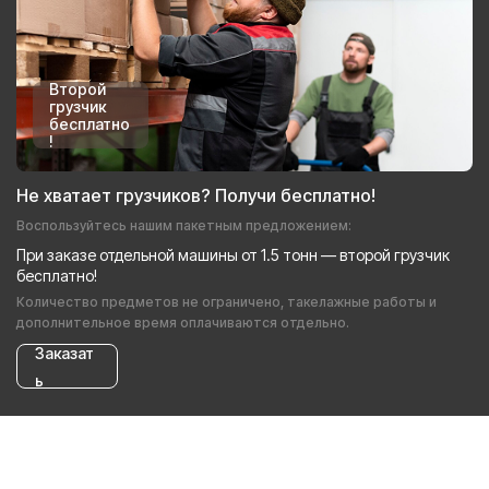
Второй
грузчик
бесплатно
!
Не хватает грузчиков? Получи бесплатно!
Воспользуйтесь нашим пакетным предложением:
При заказе отдельной машины от 1.5 тонн — второй грузчик
бесплатно!
Количество предметов не ограничено, такелажные работы и
дополнительное время оплачиваются отдельно.
Заказат
ь