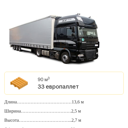
3
90 м
33 европаллет
Длина………………………………13,6 м
Д
Ширина……………………………2,5 м
Ш
Высота……………………………..2,7 м
В