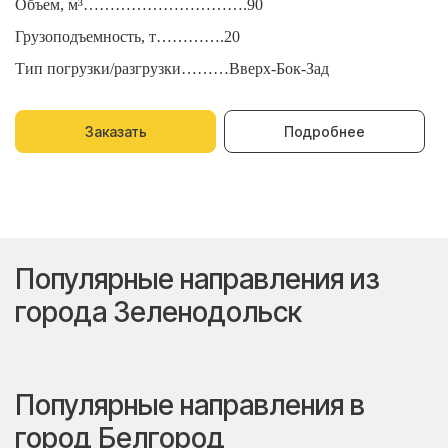
Объем, м³………………………….90
О
Грузоподъемность, т………….20
Г
Тип погрузки/разгрузки………Вверх-Бок-Зад
Т
Заказать
Подробнее
Популярные направления из
города Зеленодольск
Популярные направления в
город Белгород