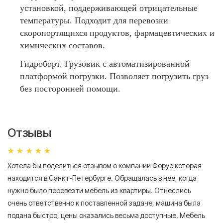
установкой, поддерживающей отрицательные
температуры. Подходит для перевозки
скоропортящихся продуктов, фармацевтических и
химических составов.
Гидроборт. Грузовик с автоматизированной
платформой погрузки. Позволяет погрузить груз
без посторонней помощи.
Отзывы
Хотела бы поделиться отзывом о компании Форус которая
Я 
находится в Санкт-Петербурге. Обращалась в нее, когда
мн
нужно было перевезти мебель из квартиры. Отнеслись
То
очень ответственно к поставленной задаче, машина была
пр
подана быстро, цены оказались весьма доступные. Мебель
сл