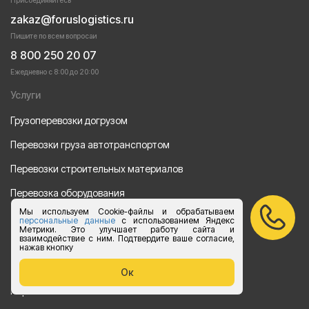
zakaz@foruslogistics.ru
Пишите по всем вопросаи
8 800 250 20 07
Ежедневно с 8:00 до 20:00
Услуги
Грузоперевозки догрузом
Перевозки груза автотранспортом
Перевозки строительных материалов
Перевозка оборудования
Мы используем Cookie-файлы и обрабатываем
Перевозка продуктов питания
персональные данные
с использованием Яндекс
Метрики. Это улучшает работу сайта и
взаимодействие с ним. Подтвердите ваше согласие,
Переезд
нажав кнопку
Рефрежераторные перевозки
Ок
Перевозки автотехники