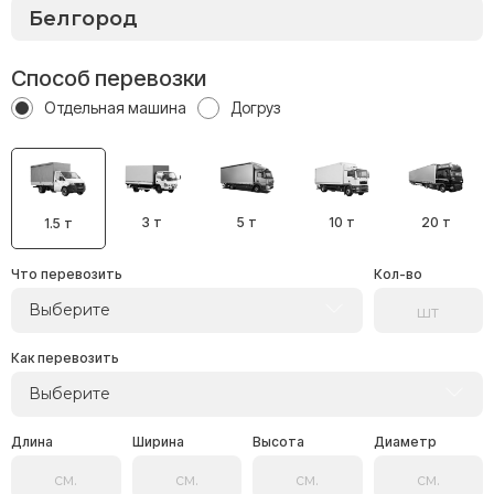
Способ перевозки
Отдельная машина
Догруз
3 т
5 т
10 т
20 т
1.5 т
Что перевозить
Кол-во
Выберите
Как перевозить
Выберите
Длина
Ширина
Высота
Диаметр