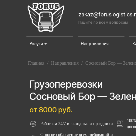
zakaz@foruslogistics.
Пишите по всем вопросам
Услуги
Направления
К
Главная
/
Направления
/
Сосновый Бор — Зелен
Грузоперевозки
Сосновый Бор — Зеле
от 8000 руб.
100%
Работаем 24/7 в выходные и праздники
дого
Строгое соблюдение всех требований и