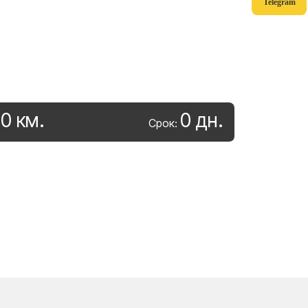
Telegram
0
км
.
0
дн
.
:
Срок: