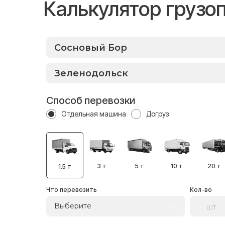
Калькулятор грузо
Способ перевозки
Отдельная машина
Догруз
3 т
5 т
10 т
20 т
1.5 т
Что перевозить
Кол-во
Выберите