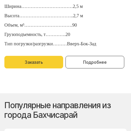
Ширина……………………………2,5 м
Ш
Высота……………………………..2,7 м
В
Объем, м³………………………….90
О
Грузоподъемность, т………….20
Г
Тип погрузки/разгрузки………Вверх-Бок-Зад
Т
Заказать
Подробнее
Популярные направления из
города Бахчисарай