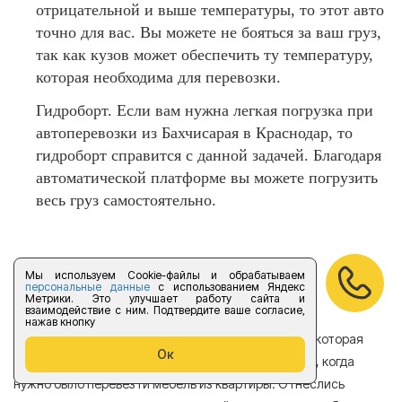
отрицательной и выше температуры, то этот авто
точно для вас. Вы можете не бояться за ваш груз,
так как кузов может обеспечить ту температуру,
которая необходима для перевозки.
Гидроборт. Если вам нужна легкая погрузка при
автоперевозки из Бахчисарая в Краснодар, то
гидроборт справится с данной задачей. Благодаря
автоматической платформе вы можете погрузить
весь груз самостоятельно.
Отзывы
Мы используем Cookie-файлы и обрабатываем
персональные данные
с использованием Яндекс
Метрики. Это улучшает работу сайта и
взаимодействие с ним. Подтвердите ваше согласие,
нажав кнопку
Хотела бы поделиться отзывом о компании Форус которая
Я 
Ок
находится в Санкт-Петербурге. Обращалась в нее, когда
мн
нужно было перевезти мебель из квартиры. Отнеслись
То