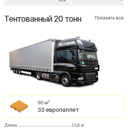
Тентованный 20 тонн
Т
се
Показать все
3
90 м
33 европаллет
Длина………………………………13,6 м
Д