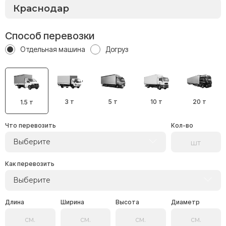
Способ перевозки
Отдельная машина
Догруз
3 т
5 т
10 т
20 т
1.5 т
Что перевозить
Кол-во
Выберите
Как перевозить
Выберите
Длина
Ширина
Высота
Диаметр