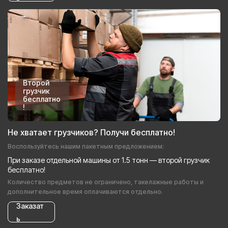
Второй
грузчик
бесплатно
!
Не хватает грузчиков? Получи бесплатно!
Воспользуйтесь нашим пакетным предложением:
При заказе отдельной машины от 1.5 тонн — второй грузчик
бесплатно!
Количество предметов не ограничено, такелажные работы и
дополнительное время оплачиваются отдельно.
Заказат
ь