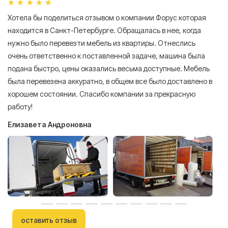
Хотела бы поделиться отзывом о компании Форус которая
Я 
находится в Санкт-Петербурге. Обращалась в нее, когда
мн
нужно было перевезти мебель из квартиры. Отнеслись
То
очень ответственно к поставленной задаче, машина была
пр
подана быстро, цены оказались весьма доступные. Мебель
сл
была перевезена аккуратно, в общем все было доставлено в
А
хорошем состоянии. Спасибо компании за прекрасную
работу!
Елизавета Андроновна
оставить отзыв