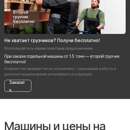
Второй
грузчик
бесплатно
!
Не хватает грузчиков? Получи бесплатно!
Воспользуйтесь нашим пакетным предложением:
При заказе отдельной машины от 1.5 тонн — второй грузчик
бесплатно!
Количество предметов не ограничено, такелажные работы и
дополнительное время оплачиваются отдельно.
Заказат
ь
Машины и цены на