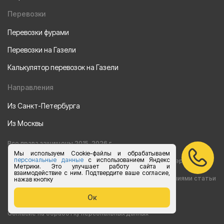
Перевозки
Перевозки фурами
Перевозки на Газели
Калькулятор перевозок на Газели
Направления
Из Санкт-Петербурга
Из Москвы
Все права защищены 2015-2026 г.
Мы используем Cookie-файлы и обрабатываем
персональные данные
с использованием Яндекс
Информация на сайте носит ознакомительный характер и не
Метрики. Это улучшает работу сайта и
взаимодействие с ним. Подтвердите ваше согласие,
является публичной офертой, определяемой положениями статьи
нажав кнопку
437 Гражданского кодекса РФ
Ок
Согласие на обработку персональных данных