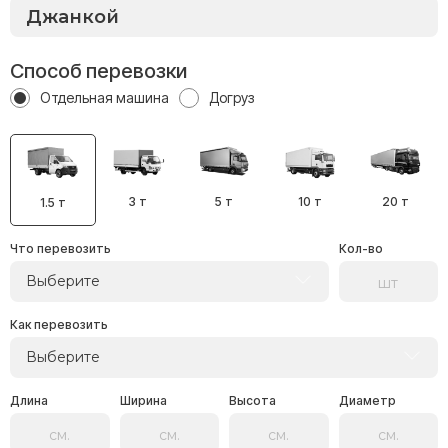
Способ перевозки
Отдельная машина
Догруз
3 т
5 т
10 т
20 т
1.5 т
Что перевозить
Кол-во
Выберите
Как перевозить
Выберите
Длина
Ширина
Высота
Диаметр