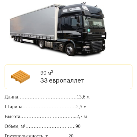
3
90 м
33 европаллет
Длина………………………………13,6 м
Д
Ширина……………………………2,5 м
Ш
Высота……………………………..2,7 м
В
Объем, м³………………………….90
О
Грузоподъемность, т………….20
Г