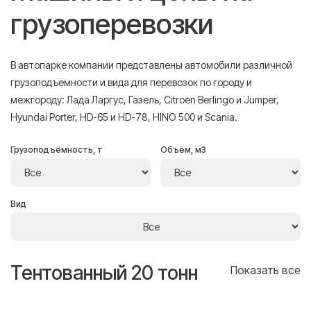
грузоперевозки
В автопарке компании представлены автомобили различной
грузоподъёмности и вида для перевозок по городу и
межгороду: Лада Ларгус, Газель, Citroen Berlingo и Jumper,
Hyundai Porter, HD-65 и HD-78, HINO 500 и Scania.
Грузоподъёмность, т
Объём, м3
Вид
Тентованный 20 тонн
Т
се
Показать все