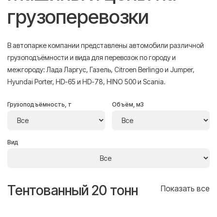
грузоперевозки
В автопарке компании представлены автомобили различной
грузоподъёмности и вида для перевозок по городу и
межгороду: Лада Ларгус, Газель, Citroen Berlingo и Jumper,
Hyundai Porter, HD-65 и HD-78, HINO 500 и Scania.
Грузоподъёмность, т
Объём, м3
Вид
Тентованный 20 тонн
Т
се
Показать все