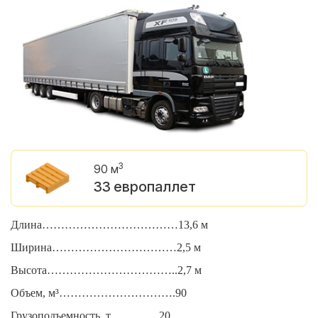
3
90 м
33 европаллет
Длина………………………………13,6 м
Д
Ширина……………………………2,5 м
Ш
Высота……………………………..2,7 м
В
Объем, м³………………………….90
О
Грузоподъемность, т………….20
Г