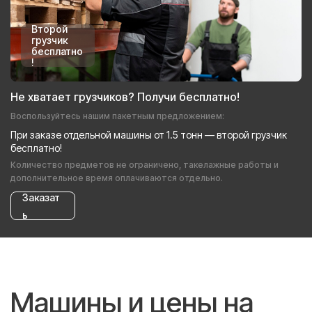
Второй
грузчик
бесплатно
!
Не хватает грузчиков? Получи бесплатно!
Воспользуйтесь нашим пакетным предложением:
При заказе отдельной машины от 1.5 тонн — второй грузчик
бесплатно!
Количество предметов не ограничено, такелажные работы и
дополнительное время оплачиваются отдельно.
Заказат
ь
Машины и цены на