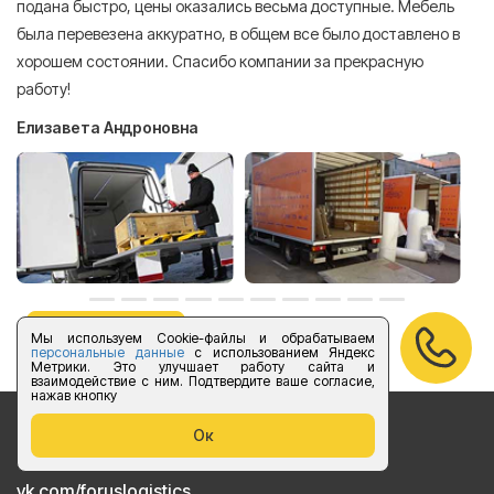
подана быстро, цены оказались весьма доступные. Мебель
сл
была перевезена аккуратно, в общем все было доставлено в
А
хорошем состоянии. Спасибо компании за прекрасную
работу!
Елизавета Андроновна
оставить отзыв
Мы используем Cookie-файлы и обрабатываем
персональные данные
с использованием Яндекс
Метрики. Это улучшает работу сайта и
взаимодействие с ним. Подтвердите ваше согласие,
нажав кнопку
Ок
Бесплатный звонок по России
vk.com/foruslogistics