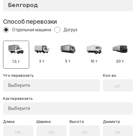
Способ перевозки
Отдельная машина
Догруз
3 т
5 т
10 т
20 т
1.5 т
Что перевозить
Кол-во
Выберите
Как перевозить
Выберите
Длина
Ширина
Высота
Диаметр