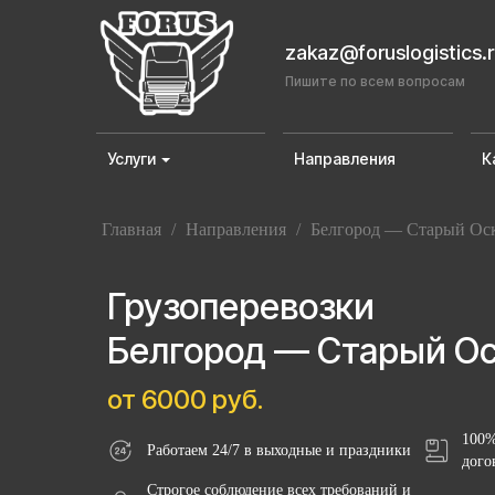
zakaz@foruslogistics.
Пишите по всем вопросам
Услуги
Направления
К
Главная
/
Направления
/
Белгород — Старый Ос
Грузоперевозки
Белгород — Старый О
от 6000 руб.
100%
Работаем 24/7 в выходные и праздники
дого
Строгое соблюдение всех требований и