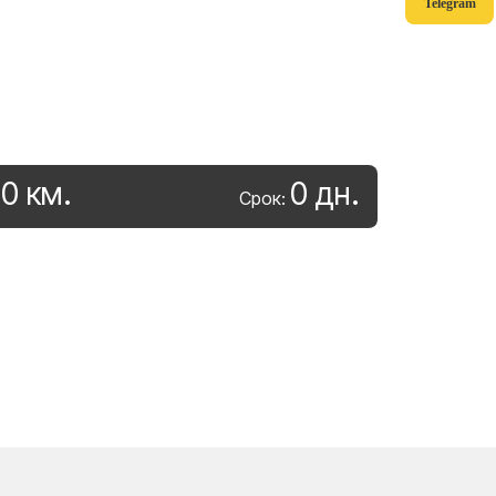
Telegram
0
км
.
0
дн
.
:
Срок: