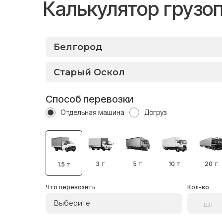
Калькулятор грузо
Способ перевозки
Отдельная машина
Догруз
3 т
5 т
10 т
20 т
1.5 т
Что перевозить
Кол-во
Выберите