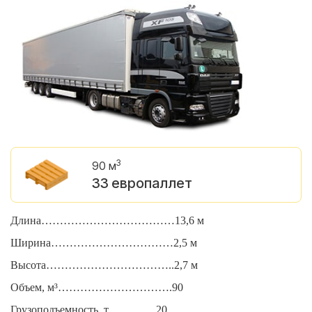
3
90 м
33 европаллет
Длина………………………………13,6 м
Д
Ширина……………………………2,5 м
Ш
Высота……………………………..2,7 м
В
Объем, м³………………………….90
О
Грузоподъемность, т………….20
Г