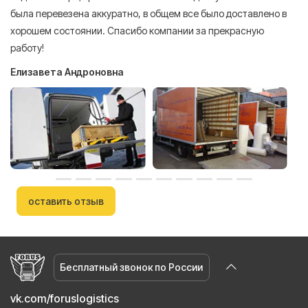
была перевезена аккуратно, в общем все было доставлено в
А
хорошем состоянии. Спасибо компании за прекрасную
работу!
Елизавета Андроновна
оставить отзыв
Бесплатный звонок по России
vk.com/foruslogistics