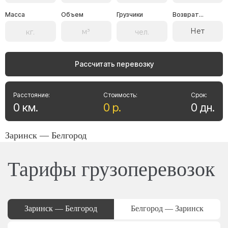
Масса
Объем
Грузчики
Возврат...
Нет
Рассчитать перевозку
Расстояние:
Стоимость:
Срок:
0
км
.
0
р
.
0
дн
.
Заринск — Белгород
Тарифы грузоперевозок
Заринск — Белгород
Белгород — Заринск