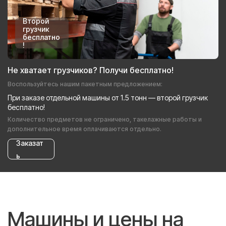
Второй
грузчик
бесплатно
!
Не хватает грузчиков? Получи бесплатно!
Воспользуйтесь нашим пакетным предложением:
При заказе отдельной машины от 1.5 тонн — второй грузчик
бесплатно!
Количество предметов не ограничено, такелажные работы и
дополнительное время оплачиваются отдельно.
Заказат
ь
Машины и цены на