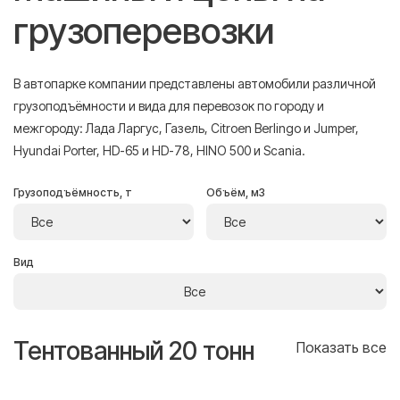
грузоперевозки
В автопарке компании представлены автомобили различной
грузоподъёмности и вида для перевозок по городу и
межгороду: Лада Ларгус, Газель, Citroen Berlingo и Jumper,
Hyundai Porter, HD-65 и HD-78, HINO 500 и Scania.
Грузоподъёмность, т
Объём, м3
Вид
Тентованный 20 тонн
Т
се
Показать все