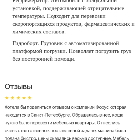
Рефрижератор. Автомобиль с холодильной
установкой, поддерживающей отрицательные
температуры. Подходит для перевозки
скоропортящихся продуктов, фармацевтических и
химических составов.
Гидроборт. Грузовик с автоматизированной
платформой погрузки. Позволяет погрузить груз
без посторонней помощи.
Отзывы
Хотела бы поделиться отзывом о компании Форус которая
Я 
находится в Санкт-Петербурге. Обращалась в нее, когда
мн
нужно было перевезти мебель из квартиры. Отнеслись
То
очень ответственно к поставленной задаче, машина была
пр
подана быстро, цены оказались весьма доступные. Мебель
сл