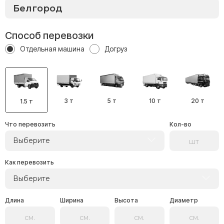
Способ перевозки
Отдельная машина
Догруз
3 т
5 т
10 т
20 т
1.5 т
Что перевозить
Кол-во
Выберите
Как перевозить
Выберите
Длина
Ширина
Высота
Диаметр