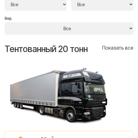
Вид
Тентованный 20 тонн
Т
се
Показать все
3