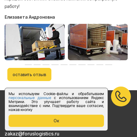
работу!
Елизавета Андроновна
оставить отзыв
Мы используем Cookie-файлы и обрабатываем
персональные данные
с использованием Яндекс
Метрики. Это улучшает работу сайта и
Бесплатный звонок по России
взаимодействие с ним. Подтвердите ваше согласие,
нажав кнопку
vk.com/foruslogistics
Ок
Присоединяйтесь
zakaz@foruslogistics.ru