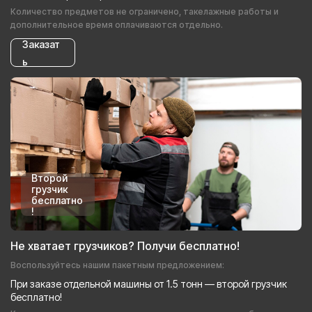
Количество предметов не ограничено, такелажные работы и
дополнительное время оплачиваются отдельно.
Заказат
ь
Второй
грузчик
бесплатно
!
Не хватает грузчиков? Получи бесплатно!
Воспользуйтесь нашим пакетным предложением:
При заказе отдельной машины от 1.5 тонн — второй грузчик
бесплатно!