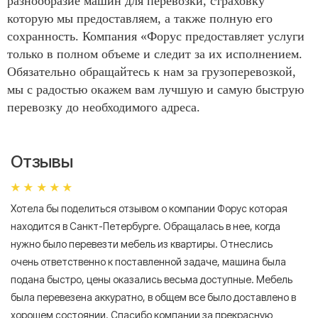
разнообразие машин для перевозки, страховку
которую мы предоставляем, а также полную его
сохранность. Компания «Форус предоставляет услуги
только в полном объеме и следит за их исполнением.
Обязательно обращайтесь к нам за грузоперевозкой,
мы с радостью окажем вам лучшую и самую быструю
перевозку до необходимого адреса.
Отзывы
Хотела бы поделиться отзывом о компании Форус которая
Я 
находится в Санкт-Петербурге. Обращалась в нее, когда
мн
нужно было перевезти мебель из квартиры. Отнеслись
То
очень ответственно к поставленной задаче, машина была
пр
подана быстро, цены оказались весьма доступные. Мебель
сл
была перевезена аккуратно, в общем все было доставлено в
А
хорошем состоянии. Спасибо компании за прекрасную