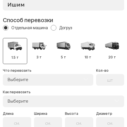
Способ перевозки
Отдельная машина
Догруз
3 т
5 т
10 т
20 т
1.5 т
Что перевозить
Кол-во
Выберите
Как перевозить
Выберите
Длина
Ширина
Высота
Диаметр