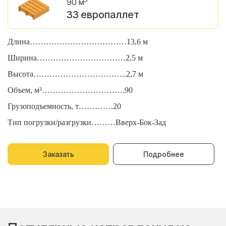
90 м
33 европаллет
Длина………………………………13,6 м
Д
Ширина……………………………2,5 м
Ш
Высота……………………………..2,7 м
В
Объем, м³………………………….90
О
Грузоподъемность, т………….20
Г
Тип погрузки/разгрузки………Вверх-Бок-Зад
Т
Заказать
Подробнее