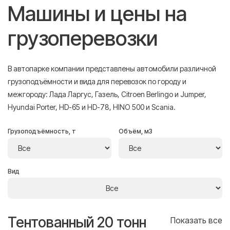
Машины и цены на
грузоперевозки
В автопарке компании представлены автомобили различной
грузоподъёмности и вида для перевозок по городу и
межгороду: Лада Ларгус, Газель, Citroen Berlingo и Jumper,
Hyundai Porter, HD-65 и HD-78, HINO 500 и Scania.
Грузоподъёмность, т
Объём, м3
Вид
Тентованный 20 тонн
Т
се
Показать все