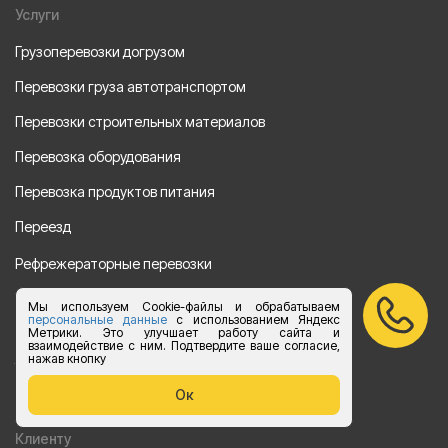
Услуги
Грузоперевозки догрузом
Перевозки груза автотранспортом
Перевозки строительных материалов
Перевозка оборудования
Перевозка продуктов питания
Переезд
Рефрежераторные перевозки
Перевозки автотехники
Мы используем Cookie-файлы и обрабатываем
персональные данные
с использованием Яндекс
Перевозка алкогольной продукции
Метрики. Это улучшает работу сайта и
взаимодействие с ним. Подтвердите ваше согласие,
нажав кнопку
Упаковка груза
Ок
Наши направления
Клиенту