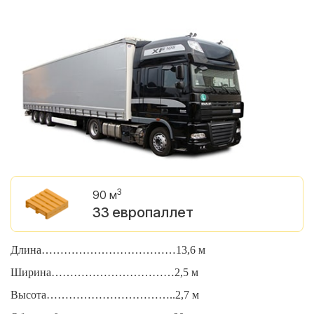
3
90 м
33 европаллет
Длина………………………………13,6 м
Д
Ширина……………………………2,5 м
Ш
Высота……………………………..2,7 м
В