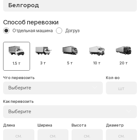
Способ перевозки
Отдельная машина
Догруз
3 т
5 т
10 т
20 т
1.5 т
Что перевозить
Кол-во
Выберите
Как перевозить
Выберите
Длина
Ширина
Высота
Диаметр