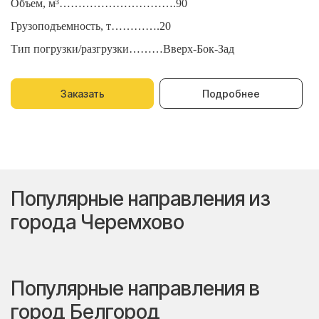
Объем, м³………………………….90
О
Грузоподъемность, т………….20
Г
Тип погрузки/разгрузки………Вверх-Бок-Зад
Т
Заказать
Подробнее
Популярные направления из
города Черемхово
Популярные направления в
город Белгород