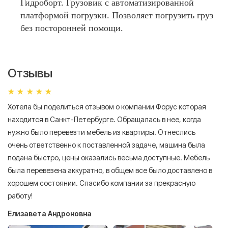
Гидроборт. Грузовик с автоматизированной
платформой погрузки. Позволяет погрузить груз
без посторонней помощи.
Отзывы
Хотела бы поделиться отзывом о компании Форус которая
Я 
находится в Санкт-Петербурге. Обращалась в нее, когда
мн
нужно было перевезти мебель из квартиры. Отнеслись
То
очень ответственно к поставленной задаче, машина была
пр
подана быстро, цены оказались весьма доступные. Мебель
сл
была перевезена аккуратно, в общем все было доставлено в
А
хорошем состоянии. Спасибо компании за прекрасную
работу!
Елизавета Андроновна