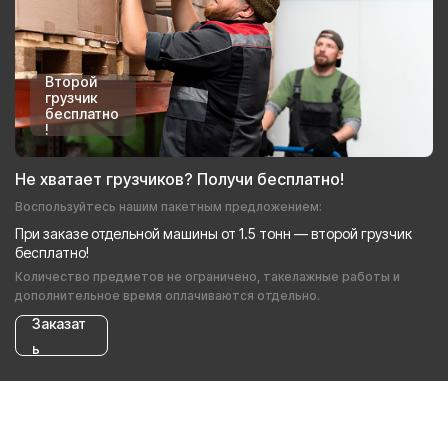
Второй
грузчик
бесплатно
!
Не хватает грузчиков? Получи бесплатно!
Воспользуйтесь нашим пакетным предложением:
При заказе отдельной машины от 1.5 тонн — второй грузчик
бесплатно!
Количество предметов не ограничено, такелажные работы и
дополнительное время оплачиваются отдельно.
Заказат
ь