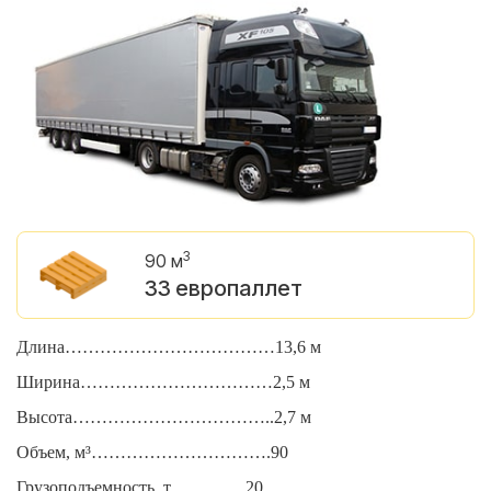
3
90 м
33 европаллет
Длина………………………………13,6 м
Д
Ширина……………………………2,5 м
Ш
Высота……………………………..2,7 м
В
Объем, м³………………………….90
О
Грузоподъемность, т………….20
Г