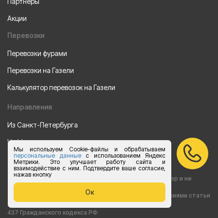
Партнеры
Акции
Перевозки
Перевозки фурами
Перевозки на Газели
Калькулятор перевозок на Газели
Направления
Из Санкт-Петербурга
Из Москвы
Мы используем Cookie-файлы и обрабатываем
персональные данные
с использованием Яндекс
Все права защищены 2015-2026 г.
Метрики. Это улучшает работу сайта и
взаимодействие с ним. Подтвердите ваше согласие,
нажав кнопку
Информация на сайте носит ознакомительный характер и не
Ок
является публичной офертой, определяемой положениями статьи
437 Гражданского кодекса РФ