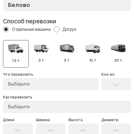
Способ перевозки
Отдельная машина
Догруз
3 т
5 т
10 т
20 т
1.5 т
Что перевозить
Кол-во
Выберите
Как перевозить
Выберите
Длина
Ширина
Высота
Диаметр