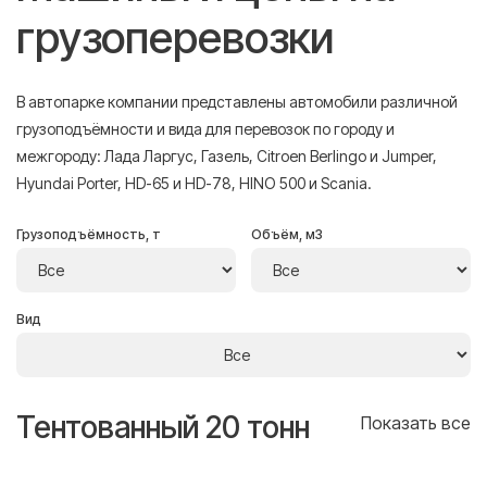
грузоперевозки
В автопарке компании представлены автомобили различной
грузоподъёмности и вида для перевозок по городу и
межгороду: Лада Ларгус, Газель, Citroen Berlingo и Jumper,
Hyundai Porter, HD-65 и HD-78, HINO 500 и Scania.
Грузоподъёмность, т
Объём, м3
Вид
Тентованный 20 тонн
Т
се
Показать все