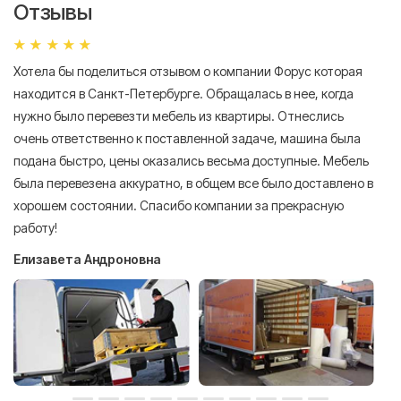
Отзывы
Хотела бы поделиться отзывом о компании Форус которая
Я 
находится в Санкт-Петербурге. Обращалась в нее, когда
мн
нужно было перевезти мебель из квартиры. Отнеслись
То
очень ответственно к поставленной задаче, машина была
пр
подана быстро, цены оказались весьма доступные. Мебель
сл
была перевезена аккуратно, в общем все было доставлено в
А
хорошем состоянии. Спасибо компании за прекрасную
работу!
Елизавета Андроновна