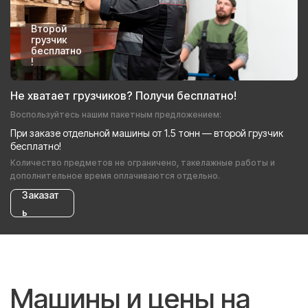
Второй
грузчик
бесплатно
!
Не хватает грузчиков? Получи бесплатно!
Воспользуйтесь нашим пакетным предложением:
При заказе отдельной машины от 1.5 тонн — второй грузчик
бесплатно!
Количество предметов не ограничено, такелажные работы и
дополнительное время оплачиваются отдельно.
Заказат
ь
Машины и цены на