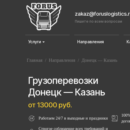
zakaz@foruslogistics.
Пишите по всем вопросам
Услуги
Направления
К
Главная
/
Направления
/
Донецк — Казань
Грузоперевозки
Донецк — Казань
от 13000 руб.
100%
Работаем 24/7 в выходные и праздники
дого
Строгое соблюдение всех требований и