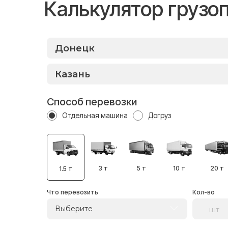
Калькулятор грузо
Способ перевозки
Отдельная машина
Догруз
3 т
5 т
10 т
20 т
1.5 т
Что перевозить
Кол-во
Выберите