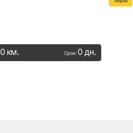
Telegram
0
км
.
0
дн
.
:
Срок: