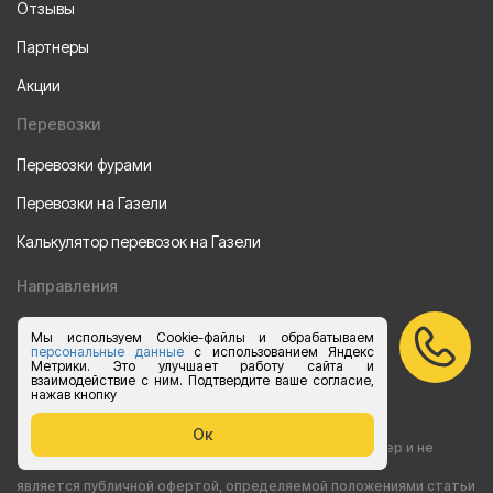
Отзывы
Партнеры
Акции
Перевозки
Перевозки фурами
Перевозки на Газели
Калькулятор перевозок на Газели
Направления
Из Санкт-Петербурга
Мы используем Cookie-файлы и обрабатываем
персональные данные
с использованием Яндекс
Из Москвы
Метрики. Это улучшает работу сайта и
взаимодействие с ним. Подтвердите ваше согласие,
нажав кнопку
Все права защищены 2015-2026 г.
Ок
Информация на сайте носит ознакомительный характер и не
является публичной офертой, определяемой положениями статьи