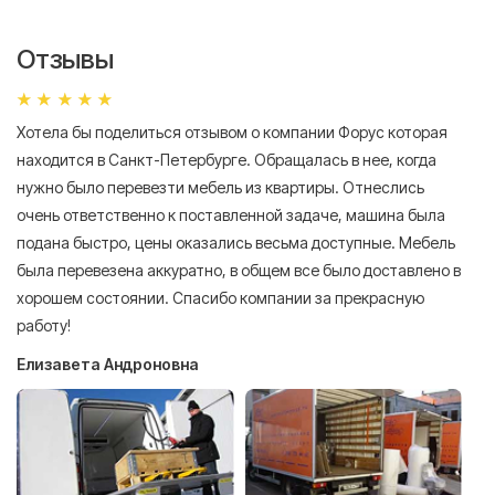
Отзывы
Хотела бы поделиться отзывом о компании Форус которая
Я 
находится в Санкт-Петербурге. Обращалась в нее, когда
мн
нужно было перевезти мебель из квартиры. Отнеслись
То
очень ответственно к поставленной задаче, машина была
пр
подана быстро, цены оказались весьма доступные. Мебель
сл
была перевезена аккуратно, в общем все было доставлено в
А
хорошем состоянии. Спасибо компании за прекрасную
работу!
Елизавета Андроновна