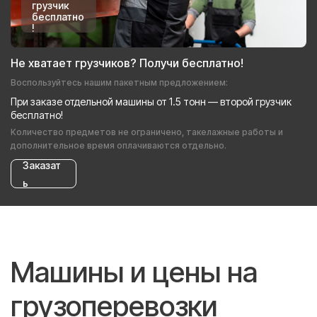
грузчик
бесплатно
!
Не хватает грузчиков? Получи бесплатно!
Воспользуйтесь нашим пакетным предложением:
При заказе отдельной машины от 1.5 тонн — второй грузчик
бесплатно!
Количество предметов не ограничено, такелажные работы и
дополнительное время оплачиваются отдельно.
Заказат
ь
Машины и цены на
грузоперевозки