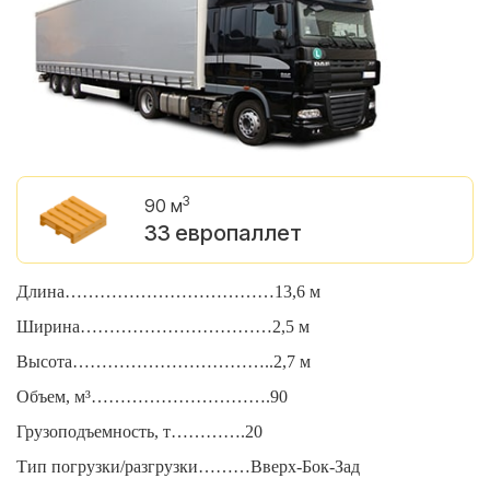
3
90 м
33 европаллет
Длина………………………………13,6 м
Д
Ширина……………………………2,5 м
Ш
Высота……………………………..2,7 м
В
Объем, м³………………………….90
О
Грузоподъемность, т………….20
Г
Тип погрузки/разгрузки………Вверх-Бок-Зад
Т