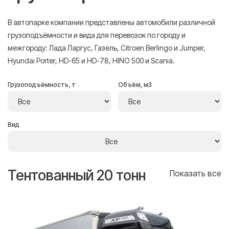
В автопарке компании представлены автомобили различной
грузоподъёмности и вида для перевозок по городу и
межгороду: Лада Ларгус, Газель, Citroen Berlingo и Jumper,
Hyundai Porter, HD-65 и HD-78, HINO 500 и Scania.
Грузоподъёмность, т
Объём, м3
Вид
Тентованный 20 тонн
Т
се
Показать все