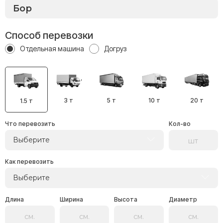
Способ перевозки
Отдельная машина
Догруз
3 т
5 т
10 т
20 т
1.5 т
Что перевозить
Кол-во
Выберите
Как перевозить
Выберите
Длина
Ширина
Высота
Диаметр