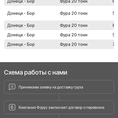
Донецк - Бор
Фура 20 тонн
67
Донецк - Бор
Фура 20 тонн
53
Донецк - Бор
Фура 20 тонн
83
Донецк - Бор
Фура 20 тонн
58
Донецк - Бор
Фура 20 тонн
74
Схема работы с нами
Принимаем заявку на доставку груза
Компания Форус заключает договор о перевозке