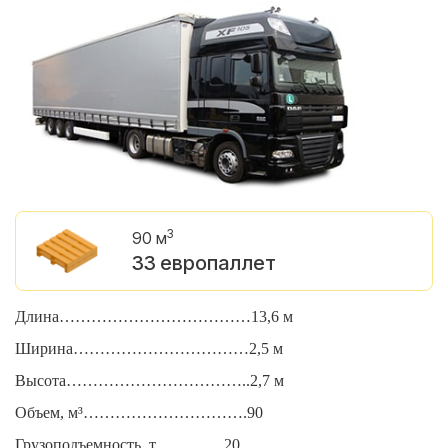
3
90 м
33 европаллет
Длина………………………………13,6 м
Д
Ширина……………………………2,5 м
Ш
Высота……………………………..2,7 м
В
Объем, м³………………………….90
О
Грузоподъемность, т………….20
Г