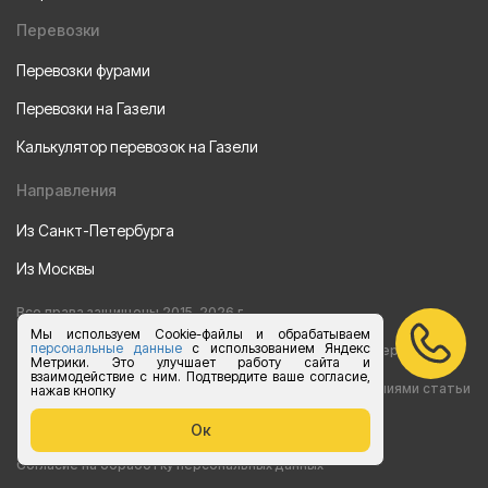
Перевозки
Перевозки фурами
Перевозки на Газели
Калькулятор перевозок на Газели
Направления
Из Санкт-Петербурга
Из Москвы
Все права защищены 2015-2026 г.
Мы используем Cookie-файлы и обрабатываем
персональные данные
с использованием Яндекс
Информация на сайте носит ознакомительный характер и не
Метрики. Это улучшает работу сайта и
взаимодействие с ним. Подтвердите ваше согласие,
является публичной офертой, определяемой положениями статьи
нажав кнопку
437 Гражданского кодекса РФ
Ок
Согласие на обработку персональных данных