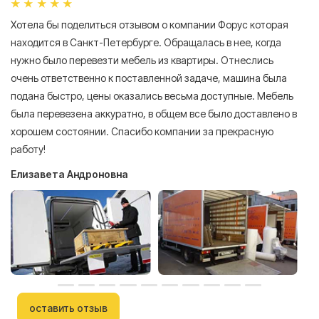
Хотела бы поделиться отзывом о компании Форус которая
Я 
находится в Санкт-Петербурге. Обращалась в нее, когда
мн
нужно было перевезти мебель из квартиры. Отнеслись
То
очень ответственно к поставленной задаче, машина была
пр
подана быстро, цены оказались весьма доступные. Мебель
сл
была перевезена аккуратно, в общем все было доставлено в
А
хорошем состоянии. Спасибо компании за прекрасную
работу!
Елизавета Андроновна
оставить отзыв