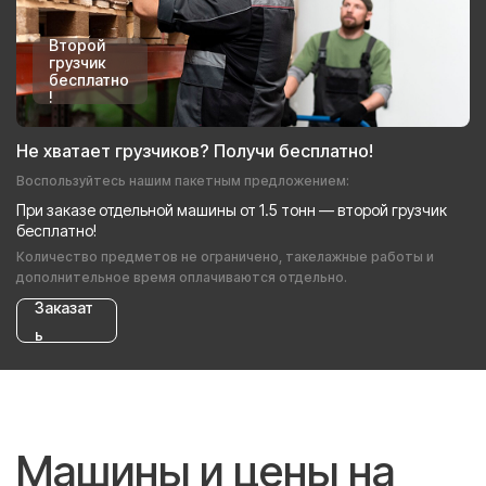
Второй
грузчик
бесплатно
!
Не хватает грузчиков? Получи бесплатно!
Воспользуйтесь нашим пакетным предложением:
При заказе отдельной машины от 1.5 тонн — второй грузчик
бесплатно!
Количество предметов не ограничено, такелажные работы и
дополнительное время оплачиваются отдельно.
Заказат
ь
Машины и цены на