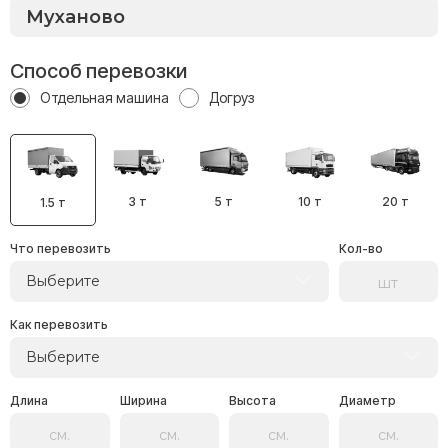
Способ перевозки
Отдельная машина
Догруз
3 т
5 т
10 т
20 т
1.5 т
Что перевозить
Кол-во
Выберите
Как перевозить
Выберите
Длина
Ширина
Высота
Диаметр