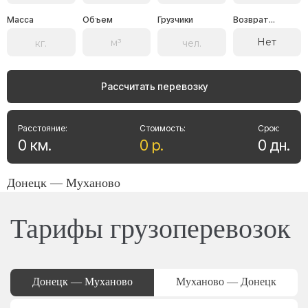
Масса
Объем
Грузчики
Возврат...
Нет
Рассчитать перевозку
Расстояние:
Стоимость:
Срок:
0
км
.
0
р
.
0
дн
.
Донецк — Муханово
Тарифы грузоперевозок
Донецк — Муханово
Муханово — Донецк