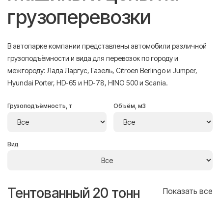
грузоперевозки
В автопарке компании представлены автомобили различной
грузоподъёмности и вида для перевозок по городу и
межгороду: Лада Ларгус, Газель, Citroen Berlingo и Jumper,
Hyundai Porter, HD-65 и HD-78, HINO 500 и Scania.
Грузоподъёмность, т
Объём, м3
Вид
Тентованный 20 тонн
Т
се
Показать все