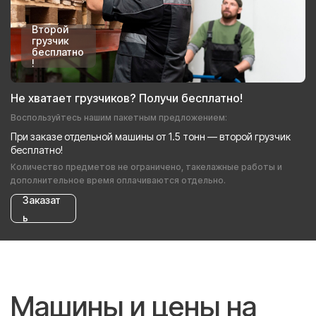
Второй
грузчик
бесплатно
!
Не хватает грузчиков? Получи бесплатно!
Воспользуйтесь нашим пакетным предложением:
При заказе отдельной машины от 1.5 тонн — второй грузчик
бесплатно!
Количество предметов не ограничено, такелажные работы и
дополнительное время оплачиваются отдельно.
Заказат
ь
Машины и цены на