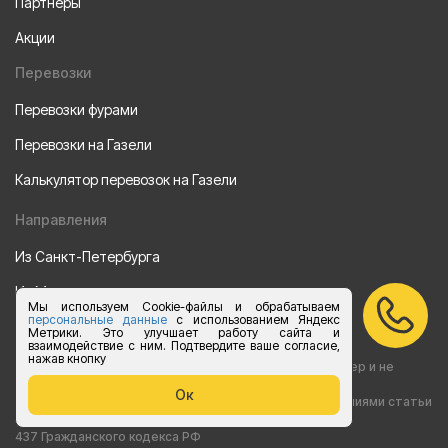
Партнеры
Акции
Перевозки
Перевозки фурами
Перевозки на Газели
Калькулятор перевозок на Газели
Направления
Из Санкт-Петербурга
Из Москвы
Мы используем Cookie-файлы и обрабатываем
персональные данные
с использованием Яндекс
Все права защищены 2015-2026 г.
Метрики. Это улучшает работу сайта и
взаимодействие с ним. Подтвердите ваше согласие,
нажав кнопку
Информация на сайте носит ознакомительный характер и не
Ок
является публичной офертой, определяемой положениями статьи
437 Гражданского кодекса РФ