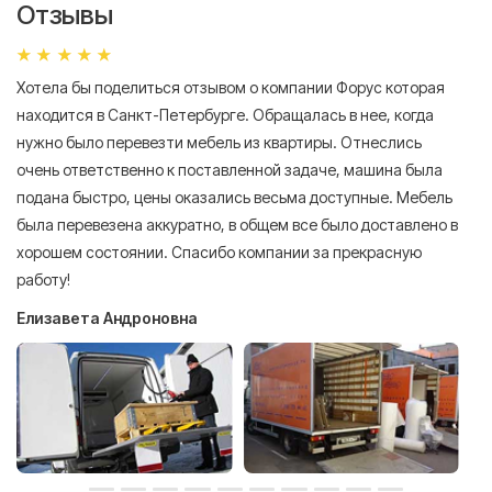
Отзывы
Хотела бы поделиться отзывом о компании Форус которая
Я 
находится в Санкт-Петербурге. Обращалась в нее, когда
мн
нужно было перевезти мебель из квартиры. Отнеслись
То
очень ответственно к поставленной задаче, машина была
пр
подана быстро, цены оказались весьма доступные. Мебель
сл
была перевезена аккуратно, в общем все было доставлено в
А
хорошем состоянии. Спасибо компании за прекрасную
работу!
Елизавета Андроновна