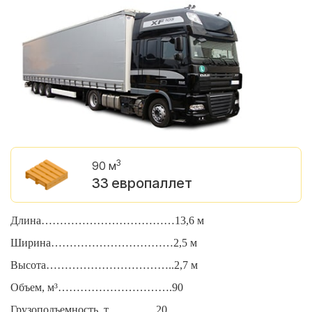
3
90 м
33 европаллет
Длина………………………………13,6 м
Д
Ширина……………………………2,5 м
Ш
Высота……………………………..2,7 м
В
Объем, м³………………………….90
О
Грузоподъемность, т………….20
Г