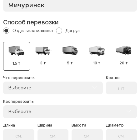
Способ перевозки
Отдельная машина
Догруз
3 т
5 т
10 т
20 т
1.5 т
Что перевозить
Кол-во
Выберите
Как перевозить
Выберите
Длина
Ширина
Высота
Диаметр