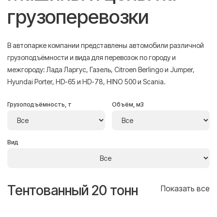
грузоперевозки
В автопарке компании представлены автомобили различной
грузоподъёмности и вида для перевозок по городу и
межгороду: Лада Ларгус, Газель, Citroen Berlingo и Jumper,
Hyundai Porter, HD-65 и HD-78, HINO 500 и Scania.
Грузоподъёмность, т
Объём, м3
Вид
Тентованный 20 тонн
Т
се
Показать все