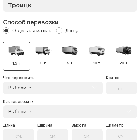
Способ перевозки
Отдельная машина
Догруз
3 т
5 т
10 т
20 т
1.5 т
Что перевозить
Кол-во
Выберите
Как перевозить
Выберите
Длина
Ширина
Высота
Диаметр