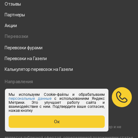
Отзывы
Партнеры
Акции
Перевозки
Перевозки фурами
Перевозки на Газели
Калькулятор перевозок на Газели
Направления
Из Санкт-Петербурга
Мы используем Cookie-файлы и обрабатываем
персональные данные
с использованием Яндекс
Метрики. Это улучшает работу сайта и
Из Москвы
взаимодействие с ним. Подтвердите ваше согласие,
нажав кнопку
Все права защищены 2015-2026 г.
Ок
Информация на сайте носит ознакомительный характер и не
является публичной офертой, определяемой положениями статьи