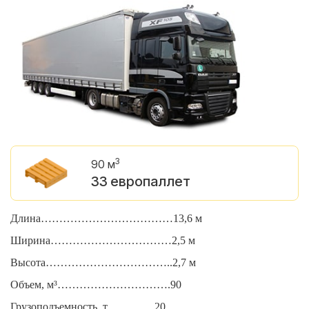
3
90 м
33 европаллет
Длина………………………………13,6 м
Д
Ширина……………………………2,5 м
Ш
Высота……………………………..2,7 м
В
Объем, м³………………………….90
О
Грузоподъемность, т………….20
Г