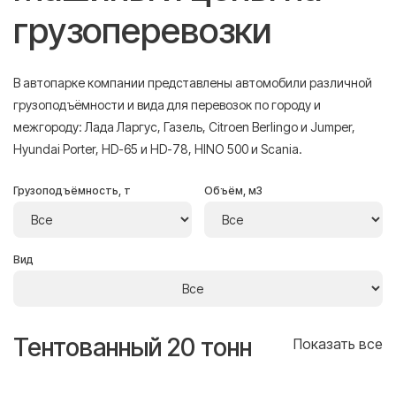
грузоперевозки
В автопарке компании представлены автомобили различной
грузоподъёмности и вида для перевозок по городу и
межгороду: Лада Ларгус, Газель, Citroen Berlingo и Jumper,
Hyundai Porter, HD-65 и HD-78, HINO 500 и Scania.
Грузоподъёмность, т
Объём, м3
Вид
Тентованный 20 тонн
Т
се
Показать все