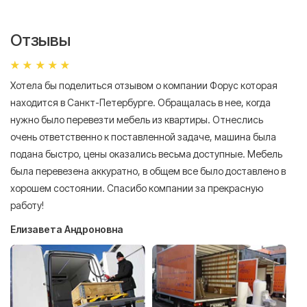
Отзывы
Хотела бы поделиться отзывом о компании Форус которая
Я 
находится в Санкт-Петербурге. Обращалась в нее, когда
мн
нужно было перевезти мебель из квартиры. Отнеслись
То
очень ответственно к поставленной задаче, машина была
пр
подана быстро, цены оказались весьма доступные. Мебель
сл
была перевезена аккуратно, в общем все было доставлено в
А
хорошем состоянии. Спасибо компании за прекрасную
работу!
Елизавета Андроновна