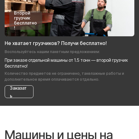
Второй
грузчик
бесплатно
!
Не хватает грузчиков? Получи бесплатно!
Воспользуйтесь нашим пакетным предложением:
При заказе отдельной машины от 1.5 тонн — второй грузчик
бесплатно!
Количество предметов не ограничено, такелажные работы и
дополнительное время оплачиваются отдельно.
Заказат
ь
Машины и цены на