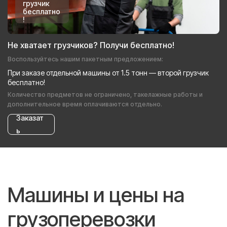
грузчик
бесплатно
!
Не хватает грузчиков? Получи бесплатно!
Воспользуйтесь нашим пакетным предложением:
При заказе отдельной машины от 1.5 тонн — второй грузчик
бесплатно!
Количество предметов не ограничено, такелажные работы и
дополнительное время оплачиваются отдельно.
Заказат
ь
Машины и цены на
грузоперевозки