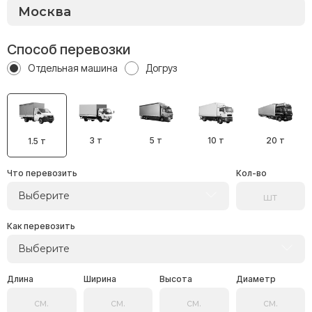
Способ перевозки
Отдельная машина
Догруз
3 т
5 т
10 т
20 т
1.5 т
Что перевозить
Кол-во
Выберите
Как перевозить
Выберите
Длина
Ширина
Высота
Диаметр