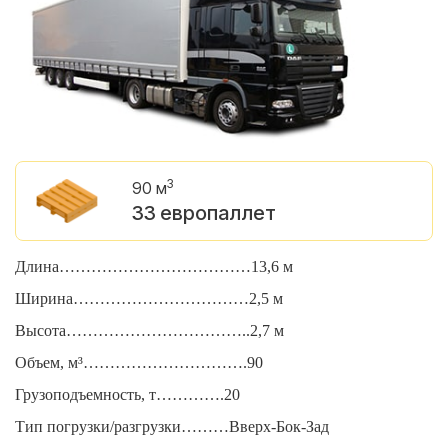
3
90 м
33 европаллет
Длина………………………………13,6 м
Д
Ширина……………………………2,5 м
Ш
Высота……………………………..2,7 м
В
Объем, м³………………………….90
О
Грузоподъемность, т………….20
Г
Тип погрузки/разгрузки………Вверх-Бок-Зад
Т