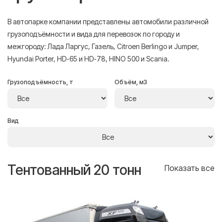
В автопарке компании представлены автомобили различной
грузоподъёмности и вида для перевозок по городу и
межгороду: Лада Ларгус, Газель, Citroen Berlingo и Jumper,
Hyundai Porter, HD-65 и HD-78, HINO 500 и Scania.
Грузоподъёмность, т
Объём, м3
Вид
Тентованный 20 тонн
Т
се
Показать все