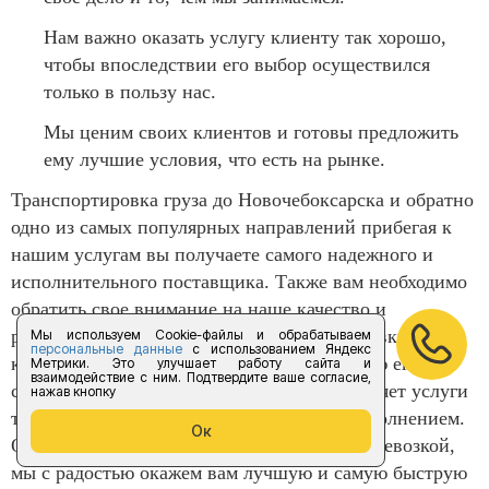
Нам важно оказать услугу клиенту так хорошо,
чтобы впоследствии его выбор осуществился
только в пользу нас.
Мы ценим своих клиентов и готовы предложить
ему лучшие условия, что есть на рынке.
Транспортировка груза до Новочебоксарска и обратно
одно из самых популярных направлений прибегая к
нашим услугам вы получаете самого надежного и
исполнительного поставщика. Также вам необходимо
обратить свое внимание на наше качество и
разнообразие машин для перевозки, страховку
Мы используем Cookie-файлы и обрабатываем
персональные данные
с использованием Яндекс
которую мы предоставляем, а также полную его
Метрики. Это улучшает работу сайта и
взаимодействие с ним. Подтвердите ваше согласие,
сохранность. Компания «Форус предоставляет услуги
нажав кнопку
только в полном объеме и следит за их исполнением.
Ок
Обязательно обращайтесь к нам за грузоперевозкой,
мы с радостью окажем вам лучшую и самую быструю