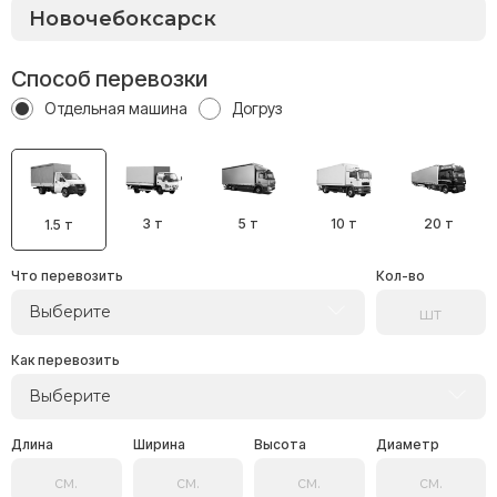
Способ перевозки
Отдельная машина
Догруз
3 т
5 т
10 т
20 т
1.5 т
Что перевозить
Кол-во
Выберите
Как перевозить
Выберите
Длина
Ширина
Высота
Диаметр