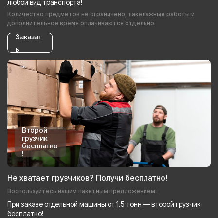
любой вид транспорта!
Количество предметов не ограничено, такелажные работы и
дополнительное время оплачиваются отдельно.
Заказат
ь
Второй
грузчик
бесплатно
!
Не хватает грузчиков? Получи бесплатно!
Воспользуйтесь нашим пакетным предложением:
При заказе отдельной машины от 1.5 тонн — второй грузчик
бесплатно!