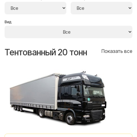
Вид
Тентованный 20 тонн
Т
се
Показать все