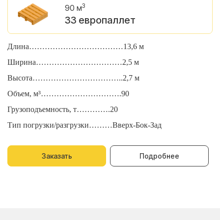
3
90 м
33 европаллет
Длина………………………………13,6 м
Д
Ширина……………………………2,5 м
Ш
Высота……………………………..2,7 м
В
Объем, м³………………………….90
О
Грузоподъемность, т………….20
Г
Тип погрузки/разгрузки………Вверх-Бок-Зад
Т
Заказать
Подробнее