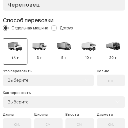
Способ перевозки
Отдельная машина
Догруз
3 т
5 т
10 т
20 т
1.5 т
Что перевозить
Кол-во
Выберите
Как перевозить
Выберите
Длина
Ширина
Высота
Диаметр