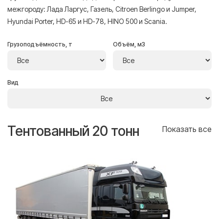
межгороду: Лада Ларгус, Газель, Citroen Berlingo и Jumper,
Hyundai Porter, HD-65 и HD-78, HINO 500 и Scania.
Грузоподъёмность, т
Объём, м3
Вид
Тентованный 20 тонн
Т
се
Показать все