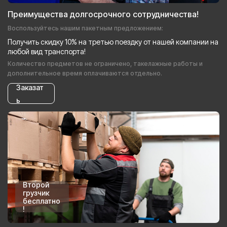
Преимущества долгосрочного сотрудничества!
Воспользуйтесь нашим пакетным предложением:
Получить скидку 10% на третью поездку от нашей компании на
любой вид транспорта!
Количество предметов не ограничено, такелажные работы и
дополнительное время оплачиваются отдельно.
Заказат
ь
Второй
грузчик
бесплатно
!