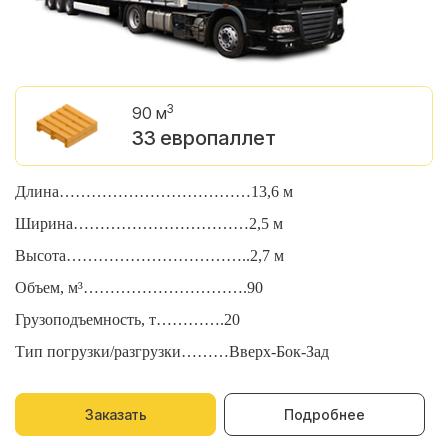
3
90 м
33 европаллет
Длина………………………………13,6 м
Д
Ширина……………………………2,5 м
Ш
Высота……………………………..2,7 м
В
Объем, м³………………………….90
О
Грузоподъемность, т………….20
Г
Тип погрузки/разгрузки………Вверх-Бок-Зад
Т
Заказать
Подробнее