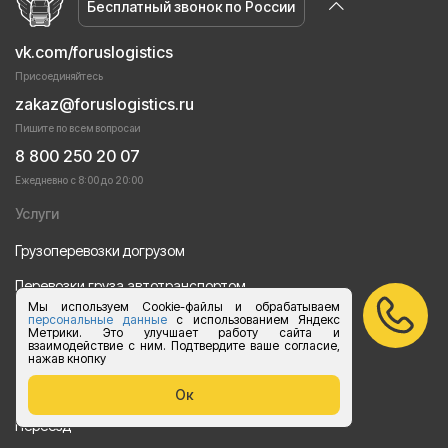
Бесплатный звонок по России
vk.com/foruslogistics
Присоединяйтесь
zakaz@foruslogistics.ru
Пишите по всем вопросаи
8 800 250 20 07
Ежедневно с 8:00 до 20:00
Услуги
Грузоперевозки догрузом
Перевозки груза автотранспортом
Мы используем Cookie-файлы и обрабатываем
Перевозки строительных материалов
персональные данные
с использованием Яндекс
Метрики. Это улучшает работу сайта и
взаимодействие с ним. Подтвердите ваше согласие,
Перевозка оборудования
нажав кнопку
Перевозка продуктов питания
Ок
Переезд