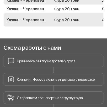
Казань - Череповец
Фура 20 тонн
24
Казань - Череповец
Фура 20 тонн
90
Казань - Череповец
Фура 20 тонн
40
Схема работы с нами
Принимаем заявку на доставку груза
Компания Форус заключает договор о перевозке
Отправляем транспорт на загрузку груза