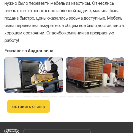
нужно было перевезти мебель из квартиры. Отнеслись
То
очень ответственно к поставленной задаче, машина была
пр
подана быстро, цены оказались весьма доступные. Мебель
сл
была перевезена аккуратно, в общем все было доставлено в
А
хорошем состоянии. Спасибо компании за прекрасную
работу!
Елизавета Андроновна
оставить отзыв