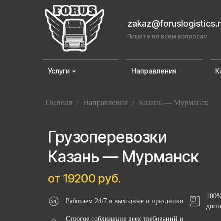
zakaz@foruslogistics.
Пишите по всем вопросам
Услуги
Направления
К
Главная
/
Направления
/
Казань — Мурманск
Грузоперевозки
Казань — Мурманск
от 19200 руб.
100%
Работаем 24/7 в выходные и праздники
дого
Строгое соблюдение всех требований и