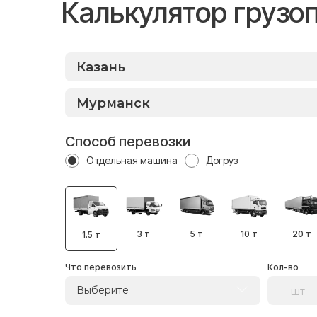
Калькулятор грузо
Способ перевозки
Отдельная машина
Догруз
3 т
5 т
10 т
20 т
1.5 т
Что перевозить
Кол-во
Выберите