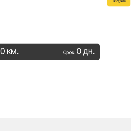
Telegram
0
км
.
0
дн
.
:
Срок: