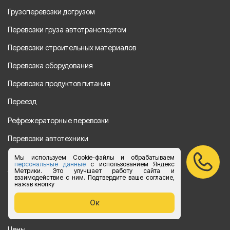
Грузоперевозки догрузом
Перевозки груза автотранспортом
Перевозки строительных материалов
Перевозка оборудования
Перевозка продуктов питания
Переезд
Рефрежераторные перевозки
Перевозки автотехники
Перевозка алкогольной продукции
Мы используем Cookie-файлы и обрабатываем
персональные данные
с использованием Яндекс
Метрики. Это улучшает работу сайта и
Упаковка груза
взаимодействие с ним. Подтвердите ваше согласие,
нажав кнопку
Наши направления
Ок
Клиенту
Цены