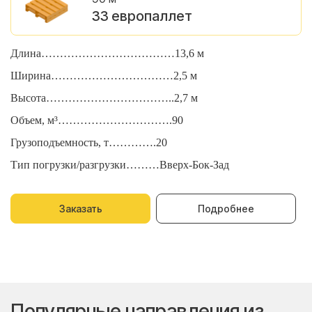
33 европаллет
Длина………………………………13,6 м
Д
Ширина……………………………2,5 м
Ш
Высота……………………………..2,7 м
В
Объем, м³………………………….90
О
Грузоподъемность, т………….20
Г
Тип погрузки/разгрузки………Вверх-Бок-Зад
Т
Заказать
Подробнее
Популярные направления из