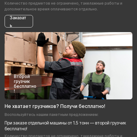
Количество предметов не ограничено, такелажные работы и
дополнительное время оплачиваются отдельно.
Заказат
ь
Второй
грузчик
бесплатно
!
Не хватает грузчиков? Получи бесплатно!
Воспользуйтесь нашим пакетным предложением:
При заказе отдельной машины от 1.5 тонн — второй грузчик
бесплатно!
Количество предметов не ограничено, такелажные работы и