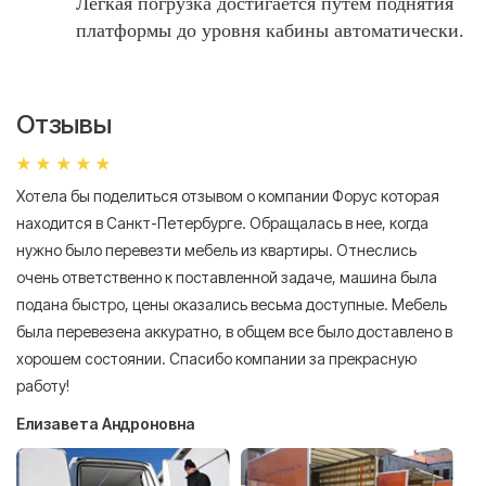
Легкая погрузка достигается путем поднятия
платформы до уровня кабины автоматически.
Отзывы
Хотела бы поделиться отзывом о компании Форус которая
Я 
находится в Санкт-Петербурге. Обращалась в нее, когда
мн
нужно было перевезти мебель из квартиры. Отнеслись
То
очень ответственно к поставленной задаче, машина была
пр
подана быстро, цены оказались весьма доступные. Мебель
сл
была перевезена аккуратно, в общем все было доставлено в
А
хорошем состоянии. Спасибо компании за прекрасную
работу!
Елизавета Андроновна