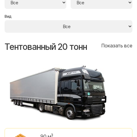
Вид
Тентованный 20 тонн
Т
се
Показать все
3
90 м