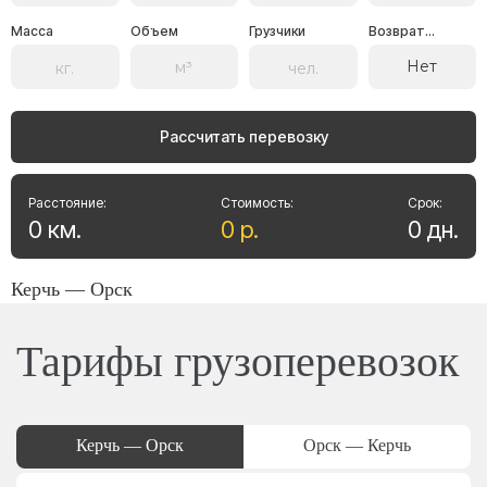
Масса
Объем
Грузчики
Возврат...
Нет
Рассчитать перевозку
Расстояние:
Стоимость:
Срок:
0
км
.
0
р
.
0
дн
.
Керчь — Орск
Тарифы грузоперевозок
Керчь — Орск
Орск — Керчь