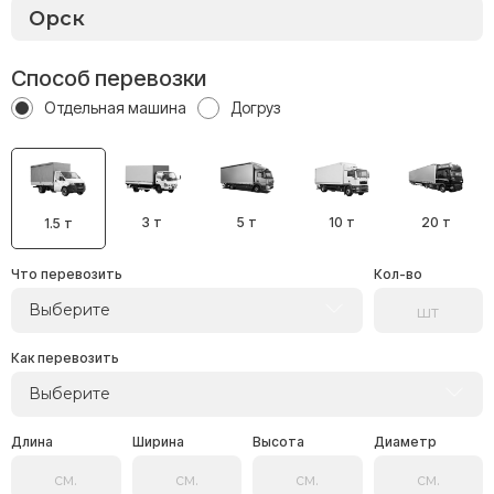
Способ перевозки
Отдельная машина
Догруз
3 т
5 т
10 т
20 т
1.5 т
Что перевозить
Кол-во
Выберите
Как перевозить
Выберите
Длина
Ширина
Высота
Диаметр