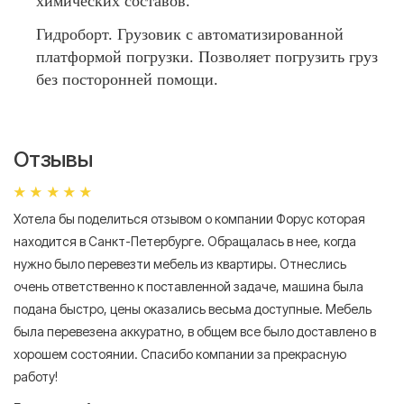
химических составов.
Гидроборт. Грузовик с автоматизированной
платформой погрузки. Позволяет погрузить груз
без посторонней помощи.
Отзывы
Хотела бы поделиться отзывом о компании Форус которая
Я 
находится в Санкт-Петербурге. Обращалась в нее, когда
мн
нужно было перевезти мебель из квартиры. Отнеслись
То
очень ответственно к поставленной задаче, машина была
пр
подана быстро, цены оказались весьма доступные. Мебель
сл
была перевезена аккуратно, в общем все было доставлено в
А
хорошем состоянии. Спасибо компании за прекрасную
работу!