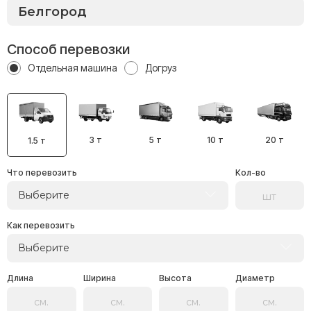
Способ перевозки
Отдельная машина
Догруз
3 т
5 т
10 т
20 т
1.5 т
Что перевозить
Кол-во
Выберите
Как перевозить
Выберите
Длина
Ширина
Высота
Диаметр