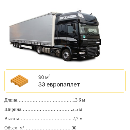
3
90 м
33 европаллет
Длина………………………………13,6 м
Д
Ширина……………………………2,5 м
Ш
Высота……………………………..2,7 м
В
Объем, м³………………………….90
О