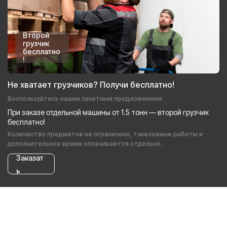
Второй
грузчик
бесплатно
!
Не хватает грузчиков? Получи бесплатно!
Воспользуйтесь нашим пакетным предложением:
При заказе отдельной машины от 1.5 тонн — второй грузчик
бесплатно!
Количество предметов не ограничено, такелажные работы и
дополнительное время оплачиваются отдельно.
Заказат
ь