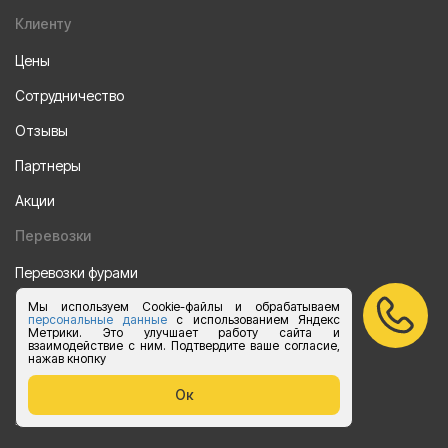
Клиенту
Цены
Сотрудничество
Отзывы
Партнеры
Акции
Перевозки
Перевозки фурами
Перевозки на Газели
Мы используем Cookie-файлы и обрабатываем
персональные данные
с использованием Яндекс
Метрики. Это улучшает работу сайта и
Калькулятор перевозок на Газели
взаимодействие с ним. Подтвердите ваше согласие,
нажав кнопку
Направления
Ок
Из Санкт-Петербурга