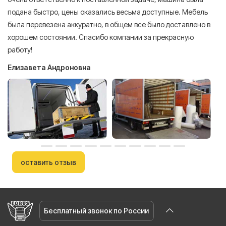
подана быстро, цены оказались весьма доступные. Мебель
сл
была перевезена аккуратно, в общем все было доставлено в
А
хорошем состоянии. Спасибо компании за прекрасную
работу!
Елизавета Андроновна
оставить отзыв
Бесплатный звонок по России