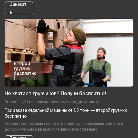
Заказат
ь
Второй
грузчик
бесплатно
!
Не хватает грузчиков? Получи бесплатно!
Воспользуйтесь нашим пакетным предложением:
При заказе отдельной машины от 1.5 тонн — второй грузчик
бесплатно!
Количество предметов не ограничено, такелажные работы и
дополнительное время оплачиваются отдельно.
Заказат