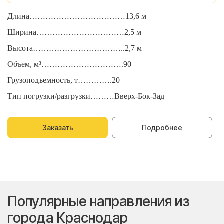
Длина………………………………13,6 м
Д
Ширина……………………………2,5 м
Ш
Высота……………………………..2,7 м
В
Объем, м³………………………….90
О
Грузоподъемность, т………….20
Г
Тип погрузки/разгрузки………Вверх-Бок-Зад
Т
Заказать
Подробнее
Популярные направления из
города Краснодар