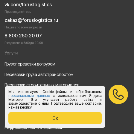
vk.com/foruslogistics
Присоединяйтесь
zakaz@foruslogistics.ru
Пишите по всем вопросаи
8 800 250 20 07
Ежедневно с 8:00 до 20:00
Услуги
Грузоперевозки догрузом
Перевозки груза автотранспортом
Перевозки строительных материалов
Мы используем Cookie-файлы и обрабатываем
Перевозка оборудования
персональные данные
с использованием Яндекс
Метрики. Это улучшает работу сайта и
взаимодействие с ним. Подтвердите ваше согласие,
Перевозка продуктов питания
нажав кнопку
Переезд
Ок
Рефрежераторные перевозки