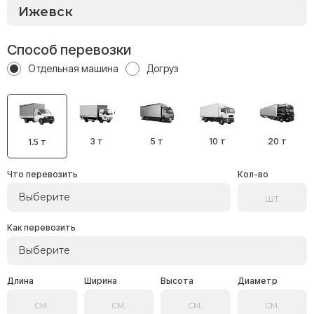
Способ перевозки
Отдельная машина
Догруз
3 т
5 т
10 т
20 т
1.5 т
Что перевозить
Кол-во
Выберите
Как перевозить
Выберите
Длина
Ширина
Высота
Диаметр