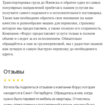
Транспортировка груза до Ижевска и обратно одно из самых
популярных направлений прибегая к нашим услугам вы
получаете самого надежного и исполнительного поставщика.
Также вам необходимо обратить свое внимание на наше
качество и разнообразие машин для перевозки, страховку
которую мы предоставляем, а также полную его сохранность.
Компания «Форус предоставляет услуги только в полном
объеме и следит за их исполнением. Обязательно
обращайтесь к нам за грузоперевозкой, мы с радостью окажем
вам лучшую и самую быструю перевозку до необходимого
адреса.
Отзывы
Хотела бы поделиться отзывом о компании Форус которая
Я 
находится в Санкт-Петербурге. Обращалась в нее, когда
мн
нужно было перевезти мебель из квартиры. Отнеслись
То
очень ответственно к поставленной задаче, машина была
пр