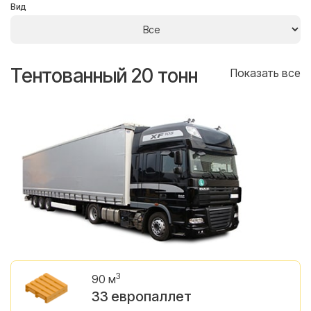
Вид
Тентованный 20 тонн
Т
се
Показать все
3
90 м
33 европаллет