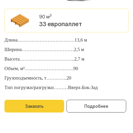
3
90 м
33 европаллет
Длина………………………………13,6 м
Д
Ширина……………………………2,5 м
Ш
Высота……………………………..2,7 м
В
Объем, м³………………………….90
О
Грузоподъемность, т………….20
Г
Тип погрузки/разгрузки………Вверх-Бок-Зад
Т
Заказать
Подробнее