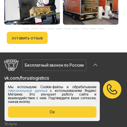
оставить отзыв
Бесплатный звонок по России
vk.com/foruslogistics
Присоединяйтесь
Мы используем Cookie-файлы и обрабатываем
персональные данные
с использованием Яндекс
zakaz@foruslogistics.ru
Метрики. Это улучшает работу сайта и
взаимодействие с ним. Подтвердите ваше согласие,
Пишите по всем вопросаи
нажав кнопку
8 800 250 20 07
Ок
Ежедневно с 8:00 до 20:00
Услуги