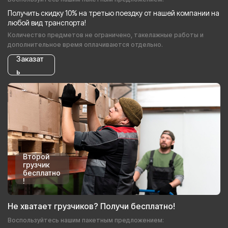
Получить скидку 10% на третью поездку от нашей компании на
любой вид транспорта!
Количество предметов не ограничено, такелажные работы и
дополнительное время оплачиваются отдельно.
Заказат
ь
Второй
грузчик
бесплатно
!
Не хватает грузчиков? Получи бесплатно!
Воспользуйтесь нашим пакетным предложением: