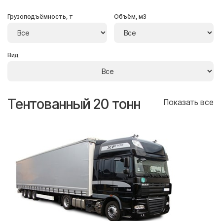
Грузоподъёмность, т
Объём, м3
Вид
Тентованный 20 тонн
Т
се
Показать все