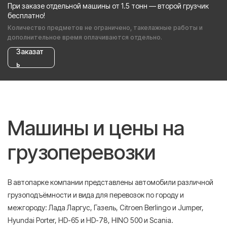
При заказе отдельной машины от 1.5 тонн — второй грузчик
бесплатно!
Количество предметов не ограничено, такелажные работы и
дополнительное время оплачиваются отдельно.
Заказат
ь
Машины и цены на
грузоперевозки
В автопарке компании представлены автомобили различной
грузоподъёмности и вида для перевозок по городу и
межгороду: Лада Ларгус, Газель, Citroen Berlingo и Jumper,
Hyundai Porter, HD-65 и HD-78, HINO 500 и Scania.