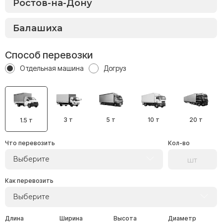
Способ перевозки
Отдельная машина
Догруз
3 т
5 т
10 т
20 т
1.5 т
Что перевозить
Кол-во
Выберите
Как перевозить
Выберите
Длина
Ширина
Высота
Диаметр