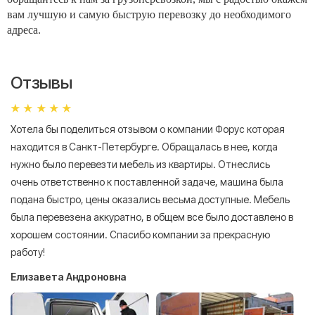
вам лучшую и самую быструю перевозку до необходимого
адреса.
Отзывы
Хотела бы поделиться отзывом о компании Форус которая
Я 
находится в Санкт-Петербурге. Обращалась в нее, когда
мн
нужно было перевезти мебель из квартиры. Отнеслись
То
очень ответственно к поставленной задаче, машина была
пр
подана быстро, цены оказались весьма доступные. Мебель
сл
была перевезена аккуратно, в общем все было доставлено в
А
хорошем состоянии. Спасибо компании за прекрасную
работу!
Елизавета Андроновна