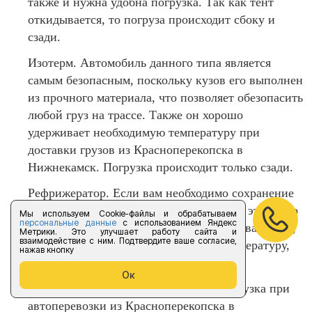
также и нужна удобна погрузка. Так как тент
откидывается, то погруза происходит сбоку и
сзади.
Изотерм. Автомобиль данного типа является
самым безопасным, поскольку кузов его выполнен
из прочного материала, что позволяет обезопасить
любой груз на трассе. Также он хорошо
удерживает необходимую температуру при
доставки грузов из Красноперекопска в
Нижнекамск. Погрузка происходит только сзади.
Рефрижератор. Если вам необходимо сохранение
отрицательной и выше температуры, то этот авто
Мы используем Cookie-файлы и обрабатываем
персональные данные
с использованием Яндекс
точно для вас. Вы можете не бояться за ваш груз,
Метрики. Это улучшает работу сайта и
взаимодействие с ним. Подтвердите ваше согласие,
так как кузов может обеспечить ту температуру,
нажав кнопку
которая необходима для перевозки.
Ок
Гидроборт. Если вам нужна легкая погрузка при
автоперевозки из Красноперекопска в