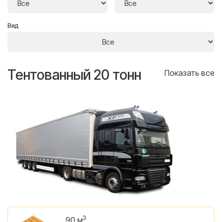
Вид
Тентованный 20 тонн
Т
се
Показать все
3
90 м