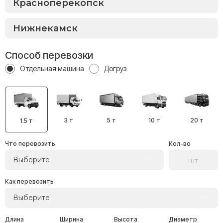
Способ перевозки
Отдельная машина
Догруз
3 т
5 т
10 т
20 т
1.5 т
Что перевозить
Кол-во
Выберите
Как перевозить
Выберите
Длина
Ширина
Высота
Диаметр