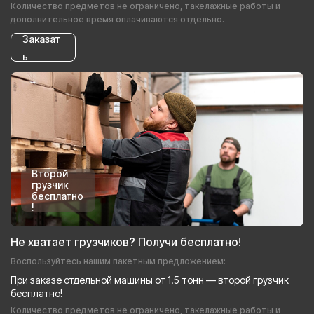
Количество предметов не ограничено, такелажные работы и
дополнительное время оплачиваются отдельно.
Заказат
ь
Второй
грузчик
бесплатно
!
Не хватает грузчиков? Получи бесплатно!
Воспользуйтесь нашим пакетным предложением:
При заказе отдельной машины от 1.5 тонн — второй грузчик
бесплатно!
Количество предметов не ограничено, такелажные работы и