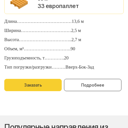
33 европаллет
Длина………………………………13,6 м
Д
Ширина……………………………2,5 м
Ш
Высота……………………………..2,7 м
В
Объем, м³………………………….90
О
Грузоподъемность, т………….20
Г
Тип погрузки/разгрузки………Вверх-Бок-Зад
Т
Заказать
Подробнее
Популярные направления из