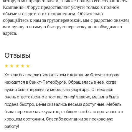
которую мы предоставляем, а также полную его сохранность.
Компания «Форус предоставляет услуги только в полном
объеме и следит за их исполнением. Обязательно
обращайтесь к нам за грузоперевозкой, мы с радостью окажем
вам лучшую и самую быструю перевозку до необходимого
адреса.
Отзывы
Хотела бы поделиться отзывом о компании Форус которая
Я 
находится в Санкт-Петербурге. Обращалась в нее, когда
мн
нужно было перевезти мебель из квартиры. Отнеслись
То
очень ответственно к поставленной задаче, машина была
пр
подана быстро, цены оказались весьма доступные. Мебель
сл
была перевезена аккуратно, в общем все было доставлено в
А
хорошем состоянии. Спасибо компании за прекрасную
работу!