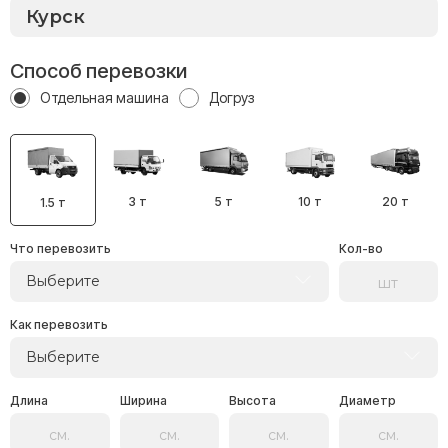
Способ перевозки
Отдельная машина
Догруз
3 т
5 т
10 т
20 т
1.5 т
Что перевозить
Кол-во
Выберите
Как перевозить
Выберите
Длина
Ширина
Высота
Диаметр