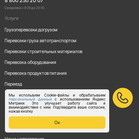
8 800 250 20 07
Ежедневно с 8:00 до 20:00
Услуги
Грузоперевозки догрузом
Перевозки груза автотранспортом
Перевозки строительных материалов
Перевозка оборудования
Перевозка продуктов питания
Переезд
Рефрежераторные перевозки
Мы используем Cookie-файлы и обрабатываем
персональные данные
с использованием Яндекс
Метрики. Это улучшает работу сайта и
Перевозки автотехники
взаимодействие с ним. Подтвердите ваше согласие,
нажав кнопку
Перевозка алкогольной продукции
Ок
Упаковка груза
Наши направления