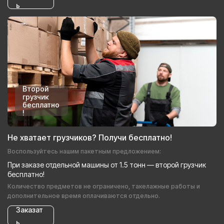
ь
Второй
грузчик
бесплатно
!
Не хватает грузчиков? Получи бесплатно!
Воспользуйтесь нашим пакетным предложением:
При заказе отдельной машины от 1.5 тонн — второй грузчик
бесплатно!
Количество предметов не ограничено, такелажные работы и
дополнительное время оплачиваются отдельно.
Заказат
ь