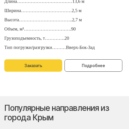
Длина………………………………13,6 м
Д
Ширина……………………………2,5 м
Ш
Высота……………………………..2,7 м
В
Объем, м³………………………….90
О
Грузоподъемность, т………….20
Г
Тип погрузки/разгрузки………Вверх-Бок-Зад
Т
Заказать
Подробнее
Популярные направления из
города Крым