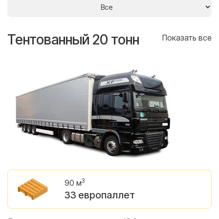
Тентованный 20 тонн
Т
се
Показать все
3
90 м
33 европаллет