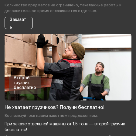
Количество предметов не ограничено, такелажные работы и
дополнительное время оплачиваются отдельно.
Заказат
ь
Второй
грузчик
бесплатно
!
Не хватает грузчиков? Получи бесплатно!
Воспользуйтесь нашим пакетным предложением:
При заказе отдельной машины от 1.5 тонн — второй грузчик
бесплатно!