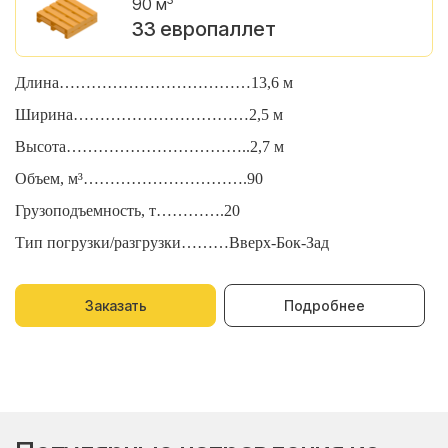
90 м
33 европаллет
Длина………………………………13,6 м
Д
Ширина……………………………2,5 м
Ш
Высота……………………………..2,7 м
В
Объем, м³………………………….90
О
Грузоподъемность, т………….20
Г
Тип погрузки/разгрузки………Вверх-Бок-Зад
Т
Заказать
Подробнее