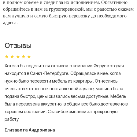
в полном объеме и следит за их исполнением. Обязательно
обращайтесь к нам за грузоперевозкой, мы с радостью окажем
вам лучшую и самую быструю перевозку до необходимого
адреса.
Отзывы
Хотела бы поделиться отзывом о компании Форус которая
Я 
находится в Санкт-Петербурге. Обращалась в нее, когда
мн
нужно было перевезти мебель из квартиры. Отнеслись
То
очень ответственно к поставленной задаче, машина была
пр
подана быстро, цены оказались весьма доступные. Мебель
сл
была перевезена аккуратно, в общем все было доставлено в
А
хорошем состоянии. Спасибо компании за прекрасную
работу!
Елизавета Андроновна