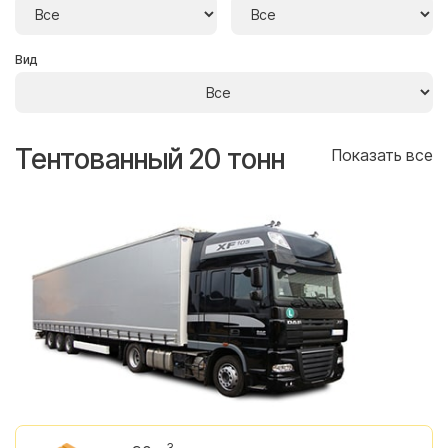
Вид
Тентованный 20 тонн
Т
се
Показать все
3