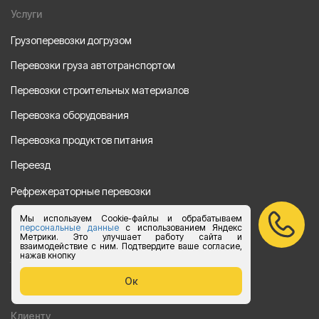
Услуги
Грузоперевозки догрузом
Перевозки груза автотранспортом
Перевозки строительных материалов
Перевозка оборудования
Перевозка продуктов питания
Переезд
Рефрежераторные перевозки
Перевозки автотехники
Мы используем Cookie-файлы и обрабатываем
персональные данные
с использованием Яндекс
Метрики. Это улучшает работу сайта и
Перевозка алкогольной продукции
взаимодействие с ним. Подтвердите ваше согласие,
нажав кнопку
Упаковка груза
Ок
Наши направления
Клиенту