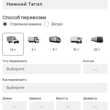
Способ перевозки
Отдельная машина
Догруз
3 т
5 т
10 т
20 т
1.5 т
Что перевозить
Кол-во
Выберите
Как перевозить
Выберите
Длина
Ширина
Высота
Диаметр