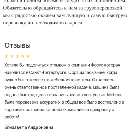
только в полном объеме и следит за их исполнением.
Обязательно обращайтесь к нам за грузоперевозкой,
мы с радостью окажем вам лучшую и самую быструю
перевозку до необходимого адреса.
Отзывы
Хотела бы поделиться отзывом о компании Форус которая
Я 
находится в Санкт-Петербурге. Обращалась в нее, когда
мн
нужно было перевезти мебель из квартиры. Отнеслись
То
очень ответственно к поставленной задаче, машина была
пр
подана быстро, цены оказались весьма доступные. Мебель
сл
была перевезена аккуратно, в общем все было доставлено в
А
хорошем состоянии. Спасибо компании за прекрасную
работу!
Елизавета Андроновна