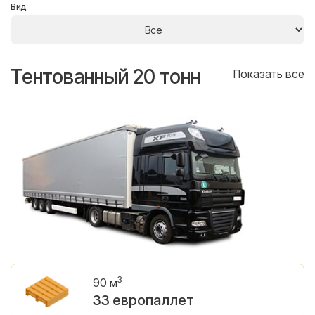
Вид
Тентованный 20 тонн
Т
се
Показать все
3
90 м
33 европаллет