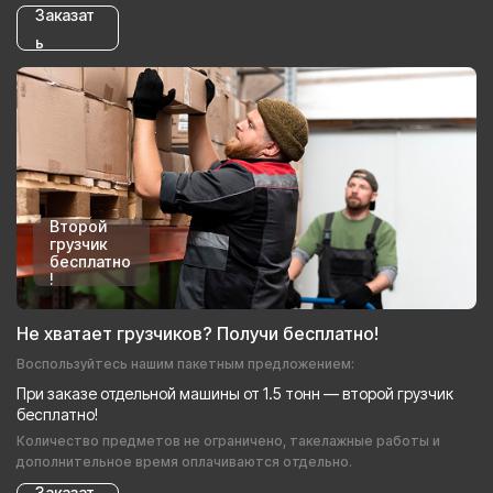
Заказат
ь
Второй
грузчик
бесплатно
!
Не хватает грузчиков? Получи бесплатно!
Воспользуйтесь нашим пакетным предложением:
При заказе отдельной машины от 1.5 тонн — второй грузчик
бесплатно!
Количество предметов не ограничено, такелажные работы и
дополнительное время оплачиваются отдельно.
Заказат