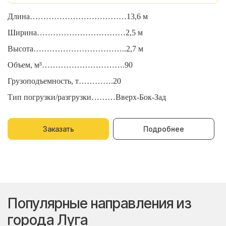
Длина………………………………13,6 м
Д
Ширина……………………………2,5 м
Ш
Высота……………………………..2,7 м
В
Объем, м³………………………….90
О
Грузоподъемность, т………….20
Г
Тип погрузки/разгрузки………Вверх-Бок-Зад
Т
Заказать
Подробнее
Популярные направления из
города Луга