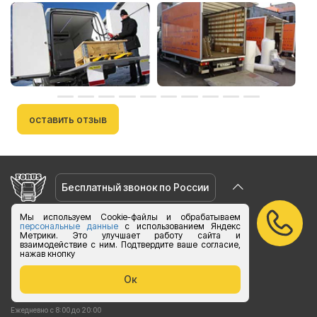
оставить отзыв
Бесплатный звонок по России
Мы используем Cookie-файлы и обрабатываем
vk.com/foruslogistics
персональные данные
с использованием Яндекс
Метрики. Это улучшает работу сайта и
Присоединяйтесь
взаимодействие с ним. Подтвердите ваше согласие,
нажав кнопку
zakaz@foruslogistics.ru
Пишите по всем вопросаи
Ок
8 800 250 20 07
Ежедневно с 8:00 до 20:00