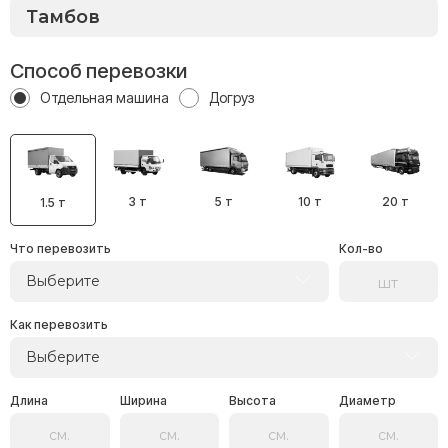
Способ перевозки
Отдельная машина
Догруз
3 т
5 т
10 т
20 т
1.5 т
Что перевозить
Кол-во
Выберите
Как перевозить
Выберите
Длина
Ширина
Высота
Диаметр