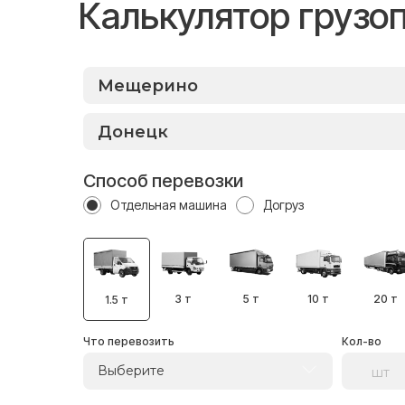
Калькулятор грузо
Способ перевозки
Отдельная машина
Догруз
3 т
5 т
10 т
20 т
1.5 т
Что перевозить
Кол-во
Выберите