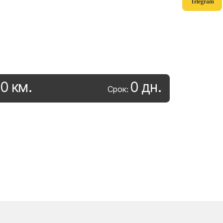
Telegram
0
км
.
0
дн
.
:
Срок: