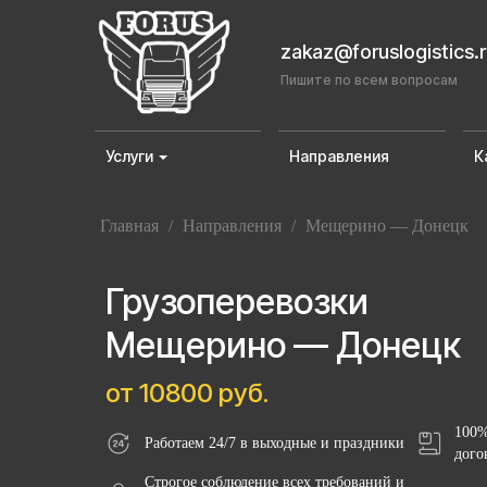
zakaz@foruslogistics.
Пишите по всем вопросам
Услуги
Направления
К
Главная
/
Направления
/
Мещерино — Донецк
Грузоперевозки
Мещерино — Донецк
от 10800 руб.
100%
Работаем 24/7 в выходные и праздники
дого
Строгое соблюдение всех требований и