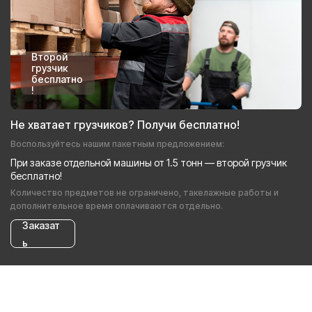
Второй
грузчик
бесплатно
!
Не хватает грузчиков? Получи бесплатно!
Воспользуйтесь нашим пакетным предложением:
При заказе отдельной машины от 1.5 тонн — второй грузчик
бесплатно!
Количество предметов не ограничено, такелажные работы и
дополнительное время оплачиваются отдельно.
Заказат
ь