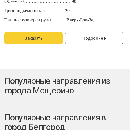
Объем, м³………………………….90
О
Грузоподъемность, т………….20
Г
Тип погрузки/разгрузки………Вверх-Бок-Зад
Т
Заказать
Подробнее
Популярные направления из
города Мещерино
Популярные направления в
город Белгород