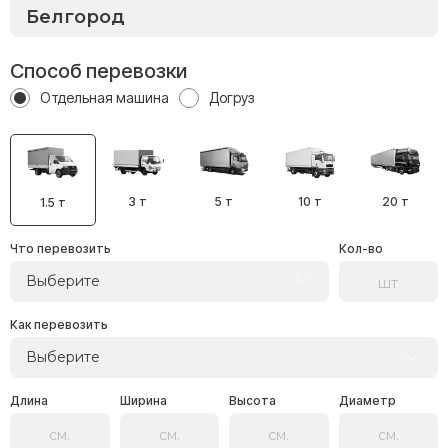
Способ перевозки
Отдельная машина
Догруз
3 т
5 т
10 т
20 т
1.5 т
Что перевозить
Кол-во
Выберите
Как перевозить
Выберите
Длина
Ширина
Высота
Диаметр