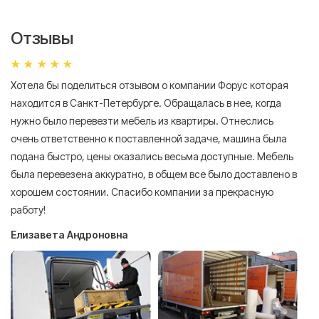
Отзывы
Хотела бы поделиться отзывом о компании Форус которая
Я 
находится в Санкт-Петербурге. Обращалась в нее, когда
мн
нужно было перевезти мебель из квартиры. Отнеслись
То
очень ответственно к поставленной задаче, машина была
пр
подана быстро, цены оказались весьма доступные. Мебель
сл
была перевезена аккуратно, в общем все было доставлено в
А
хорошем состоянии. Спасибо компании за прекрасную
работу!
Елизавета Андроновна