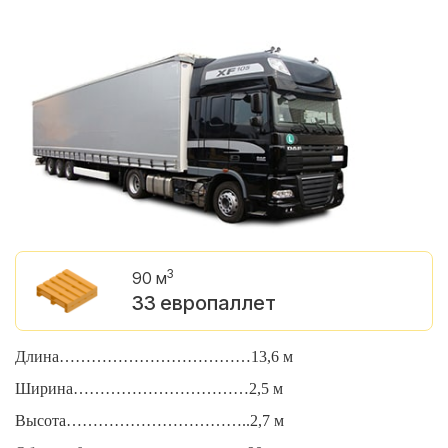
3
90 м
33 европаллет
Длина………………………………13,6 м
Д
Ширина……………………………2,5 м
Ш
Высота……………………………..2,7 м
В