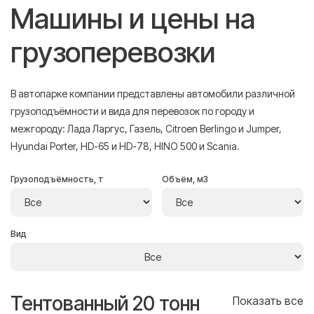
Машины и цены на
грузоперевозки
В автопарке компании представлены автомобили различной
грузоподъёмности и вида для перевозок по городу и
межгороду: Лада Ларгус, Газель, Citroen Berlingo и Jumper,
Hyundai Porter, HD-65 и HD-78, HINO 500 и Scania.
Грузоподъёмность, т
Объём, м3
Вид
Тентованный 20 тонн
Т
се
Показать все