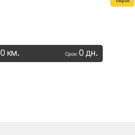
Telegram
0
км
.
0
дн
.
:
Срок: