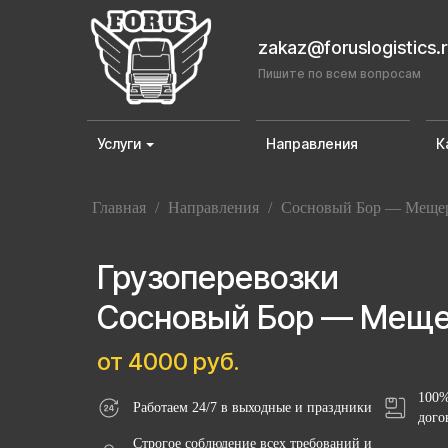
zakaz@foruslogistics.
Пишите по всем вопросам
Услуги
Направления
К
Главная
/
Направления
/
Сосновый Бор — Меще
Грузоперевозки
Сосновый Бор — Мещ
от 4000 руб.
100%
Работаем 24/7 в выходные и праздники
дого
Строгое соблюдение всех требований и