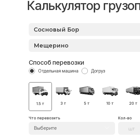
Калькулятор грузо
Способ перевозки
Отдельная машина
Догруз
3 т
5 т
10 т
20 т
1.5 т
Что перевозить
Кол-во
Выберите