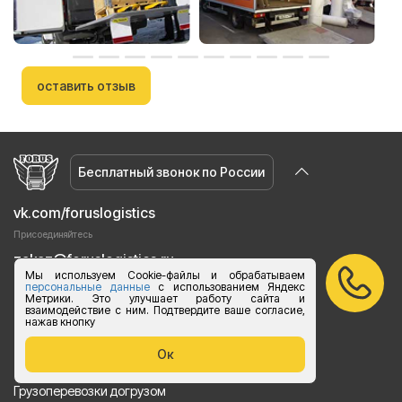
оставить отзыв
Бесплатный звонок по России
vk.com/foruslogistics
Присоединяйтесь
zakaz@foruslogistics.ru
Мы используем Cookie-файлы и обрабатываем
Пишите по всем вопросаи
персональные данные
с использованием Яндекс
Метрики. Это улучшает работу сайта и
8 800 250 20 07
взаимодействие с ним. Подтвердите ваше согласие,
нажав кнопку
Ежедневно с 8:00 до 20:00
Ок
Услуги
Грузоперевозки догрузом