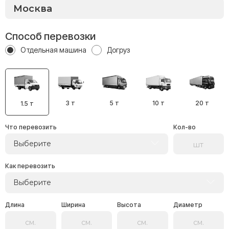
Способ перевозки
Отдельная машина
Догруз
3 т
5 т
10 т
20 т
1.5 т
Что перевозить
Кол-во
Выберите
Как перевозить
Выберите
Длина
Ширина
Высота
Диаметр