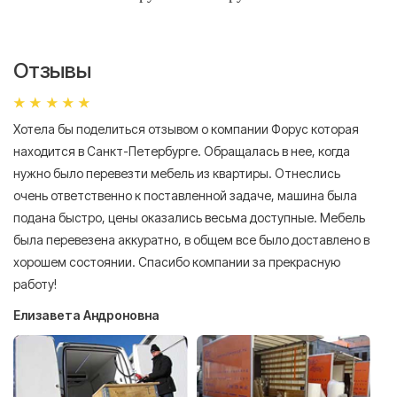
Отзывы
Хотела бы поделиться отзывом о компании Форус которая
Я 
находится в Санкт-Петербурге. Обращалась в нее, когда
мн
нужно было перевезти мебель из квартиры. Отнеслись
То
очень ответственно к поставленной задаче, машина была
пр
подана быстро, цены оказались весьма доступные. Мебель
сл
была перевезена аккуратно, в общем все было доставлено в
А
хорошем состоянии. Спасибо компании за прекрасную
работу!
Елизавета Андроновна