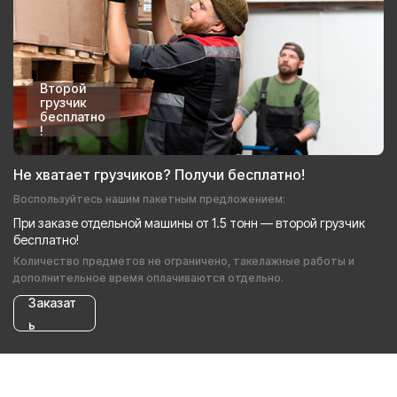
Второй
грузчик
бесплатно
!
Не хватает грузчиков? Получи бесплатно!
Воспользуйтесь нашим пакетным предложением:
При заказе отдельной машины от 1.5 тонн — второй грузчик
бесплатно!
Количество предметов не ограничено, такелажные работы и
дополнительное время оплачиваются отдельно.
Заказат
ь