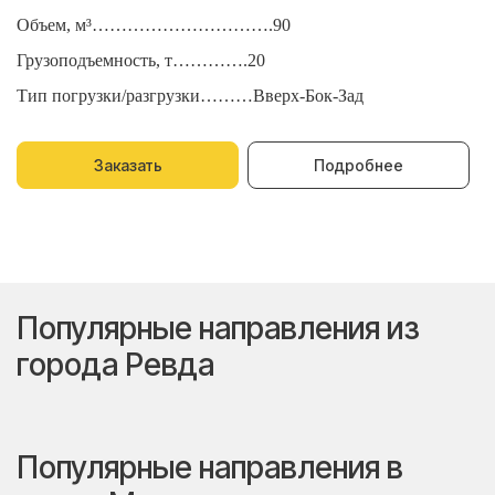
Объем, м³………………………….90
О
Грузоподъемность, т………….20
Г
Тип погрузки/разгрузки………Вверх-Бок-Зад
Т
Заказать
Подробнее
Популярные направления из
города Ревда
Популярные направления в