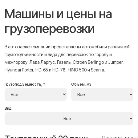
Машины и цены на
грузоперевозки
В автопарке компании представлены автомобили различной
грузоподъёмности и вида для перевозок по городу и
межгороду: Лада Ларгус, Газель, Citroen Berlingo и Jumper,
Hyundai Porter, HD-65 и HD-78, HINO 500 и Scania.
Грузоподъёмность, т
Объём, м3
Вид
се
Показать все