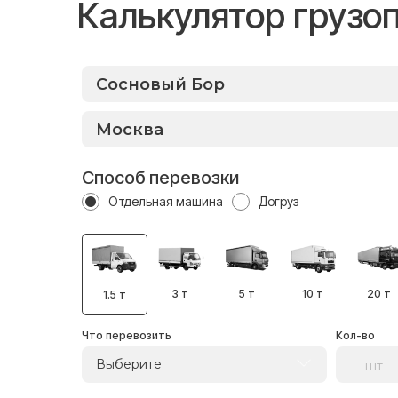
Калькулятор грузо
Способ перевозки
Отдельная машина
Догруз
3 т
5 т
10 т
20 т
1.5 т
Что перевозить
Кол-во
Выберите