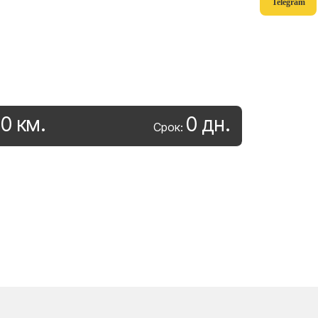
Telegram
0
км
.
0
дн
.
:
Срок: