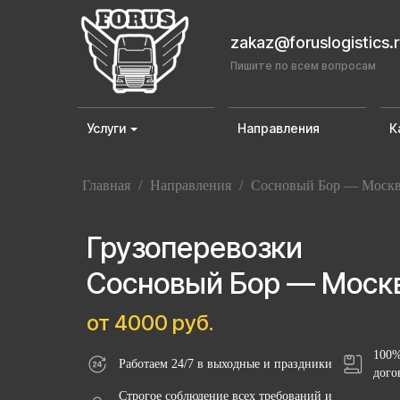
zakaz@foruslogistics.
Пишите по всем вопросам
Услуги
Направления
К
Главная
/
Направления
/
Сосновый Бор — Моск
Грузоперевозки
Сосновый Бор — Моск
от 4000 руб.
100%
Работаем 24/7 в выходные и праздники
дого
Строгое соблюдение всех требований и