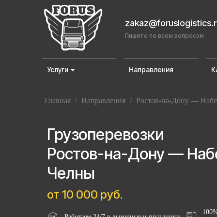
zakaz@foruslogistics.
Пишите по всем вопросам
Услуги
Направления
К
Главная
/
Направления
/
Ростов-на-Дону — Наб
Грузоперевозки
Ростов-на-Дону — На
Челны
от 10 000 руб.
100%
Работаем 24/7 в выходные и праздники