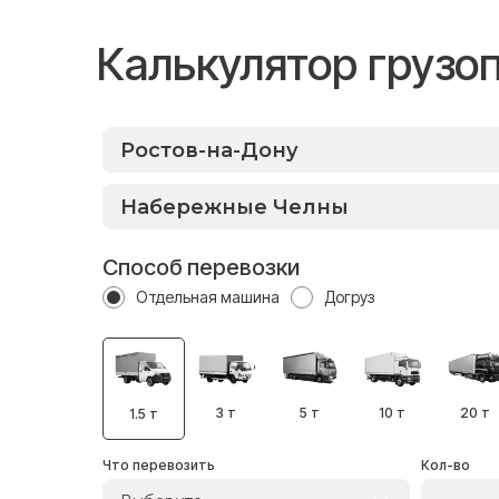
Калькулятор грузо
Способ перевозки
Отдельная машина
Догруз
3 т
5 т
10 т
20 т
1.5 т
Что перевозить
Кол-во