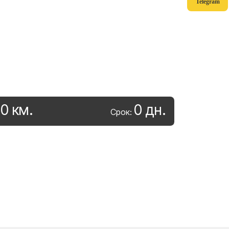
Telegram
0
км
.
0
дн
.
:
Срок: