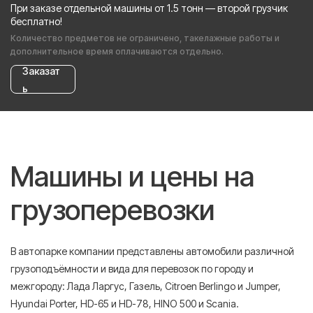
При заказе отдельной машины от 1.5 тонн — второй грузчик
бесплатно!
Количество предметов не ограничено, такелажные работы и
дополнительное время оплачиваются отдельно.
Заказат
ь
Машины и цены на
грузоперевозки
В автопарке компании представлены автомобили различной
грузоподъёмности и вида для перевозок по городу и
межгороду: Лада Ларгус, Газель, Citroen Berlingo и Jumper,
Hyundai Porter, HD-65 и HD-78, HINO 500 и Scania.