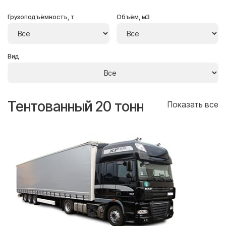
Грузоподъёмность, т
Объём, м3
Вид
Тентованный 20 тонн
Т
се
Показать все