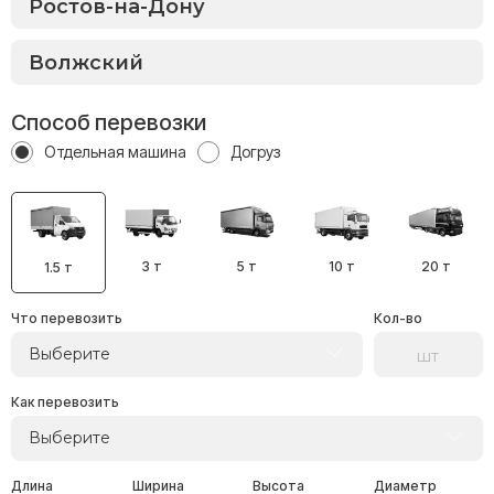
Способ перевозки
Отдельная машина
Догруз
3 т
5 т
10 т
20 т
1.5 т
Что перевозить
Кол-во
Выберите
Как перевозить
Выберите
Длина
Ширина
Высота
Диаметр