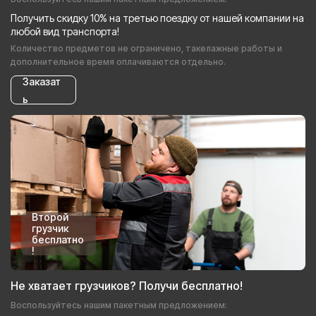
Получить скидку 10% на третью поездку от нашей компании на
любой вид транспорта!
Количество предметов не ограничено, такелажные работы и
дополнительное время оплачиваются отдельно.
Заказат
ь
Второй
грузчик
бесплатно
!
Не хватает грузчиков? Получи бесплатно!
Воспользуйтесь нашим пакетным предложением: