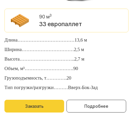
3
90 м
33 европаллет
Длина………………………………13,6 м
Д
Ширина……………………………2,5 м
Ш
Высота……………………………..2,7 м
В
Объем, м³………………………….90
О
Грузоподъемность, т………….20
Г
Тип погрузки/разгрузки………Вверх-Бок-Зад
Т
Заказать
Подробнее