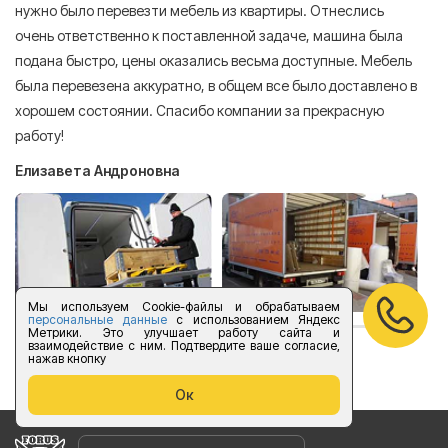
нужно было перевезти мебель из квартиры. Отнеслись
То
очень ответственно к поставленной задаче, машина была
пр
подана быстро, цены оказались весьма доступные. Мебель
сл
была перевезена аккуратно, в общем все было доставлено в
А
хорошем состоянии. Спасибо компании за прекрасную
работу!
Елизавета Андроновна
Мы используем Cookie-файлы и обрабатываем
персональные данные
с использованием Яндекс
Метрики. Это улучшает работу сайта и
взаимодействие с ним. Подтвердите ваше согласие,
оставить отзыв
нажав кнопку
Ок