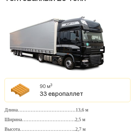
3
90 м
33 европаллет
Длина………………………………13,6 м
Д
Ширина……………………………2,5 м
Ш
Высота……………………………..2,7 м
В