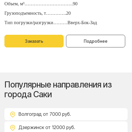
Объем, м³………………………….90
О
Грузоподъемность, т………….20
Г
Тип погрузки/разгрузки………Вверх-Бок-Зад
Т
Заказать
Подробнее
Популярные направления из
города Саки
Волгоград
от 7000 руб.
Дзержинск
от 12000 руб.