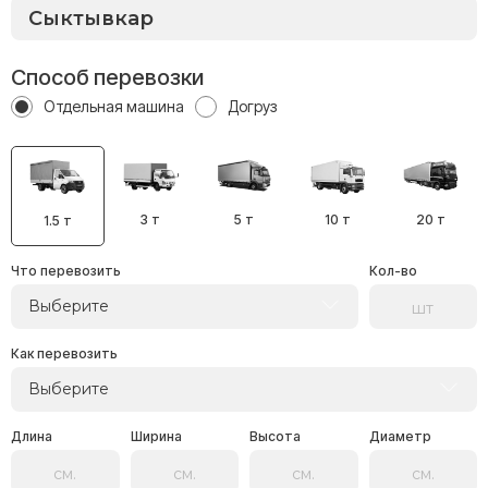
Способ перевозки
Отдельная машина
Догруз
3 т
5 т
10 т
20 т
1.5 т
Что перевозить
Кол-во
Выберите
Как перевозить
Выберите
Длина
Ширина
Высота
Диаметр