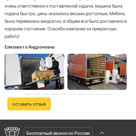
очень ответственно к поставленной задаче, машина была
пр
подана быстро, цены оказались весьма доступные. Мебель
сл
была перевезена аккуратно, в общем все было доставлено в
А
хорошем состоянии. Спасибо компании за прекрасную
работу!
Елизавета Андроновна
оставить отзыв
Бесплатный звонок по России