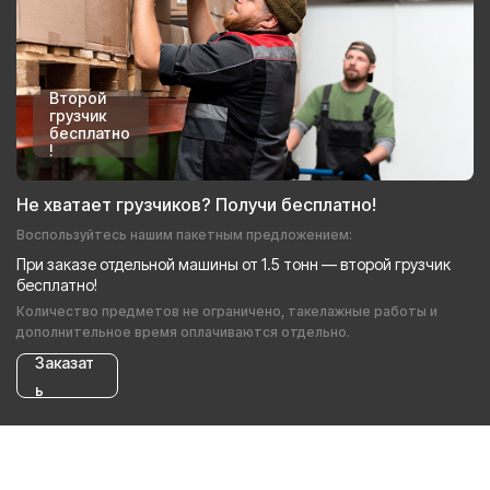
Второй
грузчик
бесплатно
!
Не хватает грузчиков? Получи бесплатно!
Воспользуйтесь нашим пакетным предложением:
При заказе отдельной машины от 1.5 тонн — второй грузчик
бесплатно!
Количество предметов не ограничено, такелажные работы и
дополнительное время оплачиваются отдельно.
Заказат
ь