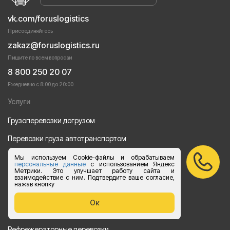
vk.com/foruslogistics
Присоединяйтесь
zakaz@foruslogistics.ru
Пишите по всем вопросаи
8 800 250 20 07
Ежедневно с 8:00 до 20:00
Услуги
Грузоперевозки догрузом
Перевозки груза автотранспортом
Перевозки строительных материалов
Мы используем Cookie-файлы и обрабатываем
персональные данные
с использованием Яндекс
Метрики. Это улучшает работу сайта и
Перевозка оборудования
взаимодействие с ним. Подтвердите ваше согласие,
нажав кнопку
Перевозка продуктов питания
Ок
Переезд
Рефрежераторные перевозки