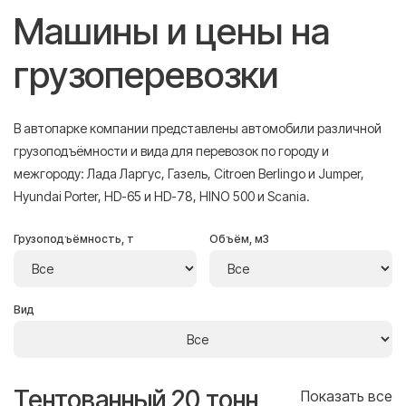
Машины и цены на
грузоперевозки
В автопарке компании представлены автомобили различной
грузоподъёмности и вида для перевозок по городу и
межгороду: Лада Ларгус, Газель, Citroen Berlingo и Jumper,
Hyundai Porter, HD-65 и HD-78, HINO 500 и Scania.
Грузоподъёмность, т
Объём, м3
Вид
Тентованный 20 тонн
Т
се
Показать все