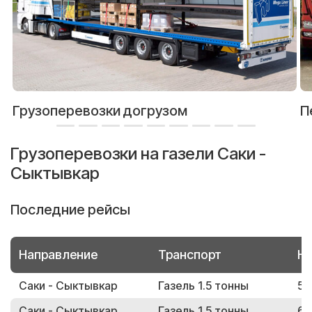
Грузоперевозки догрузом
П
Грузоперевозки на газели Саки -
Сыктывкар
Последние рейсы
Направление
Транспорт
Но
Саки - Сыктывкар
Газель 1.5 тонны
53
Саки - Сыктывкар
Газель 1.5 тонны
64