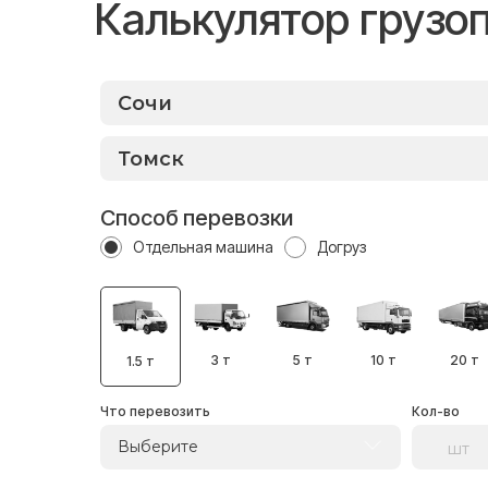
Калькулятор грузо
Способ перевозки
Отдельная машина
Догруз
3 т
5 т
10 т
20 т
1.5 т
Что перевозить
Кол-во
Выберите