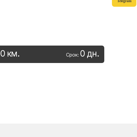
Telegram
0
км
.
0
дн
.
:
Срок: