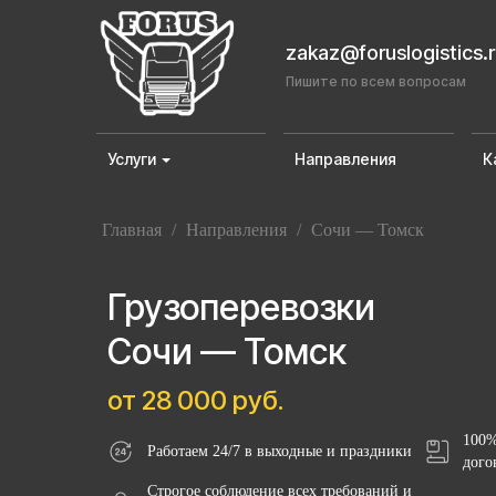
zakaz@foruslogistics.
Пишите по всем вопросам
Услуги
Направления
К
Главная
/
Направления
/
Сочи — Томск
Грузоперевозки
Сочи — Томск
от 28 000 руб.
100%
Работаем 24/7 в выходные и праздники
дого
Строгое соблюдение всех требований и