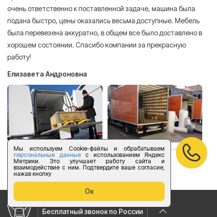
очень ответственно к поставленной задаче, машина была
пр
подана быстро, цены оказались весьма доступные. Мебель
сл
была перевезена аккуратно, в общем все было доставлено в
А
хорошем состоянии. Спасибо компании за прекрасную
работу!
Елизавета Андроновна
Мы используем Cookie-файлы и обрабатываем
персональные данные
с использованием Яндекс
Метрики. Это улучшает работу сайта и
оставить отзыв
взаимодействие с ним. Подтвердите ваше согласие,
нажав кнопку
Ок
Бесплатный звонок по России