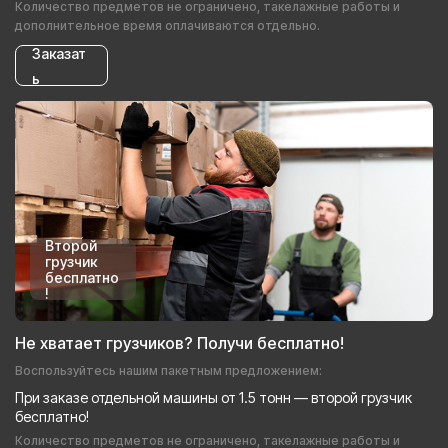
Количество предметов не ограничено, такелажные работы и
дополнительное время оплачиваются отдельно.
Заказат
ь
Второй
грузчик
бесплатно
!
Не хватает грузчиков? Получи бесплатно!
Воспользуйтесь нашим пакетным предложением:
При заказе отдельной машины от 1.5 тонн — второй грузчик
бесплатно!
Количество предметов не ограничено, такелажные работы и