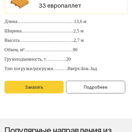
33 европаллет
Длина………………………………13,6 м
Д
Ширина……………………………2,5 м
Ш
Высота……………………………..2,7 м
В
Объем, м³………………………….90
О
Грузоподъемность, т………….20
Г
Тип погрузки/разгрузки………Вверх-Бок-Зад
Т
Заказать
Подробнее
Популярные направления из