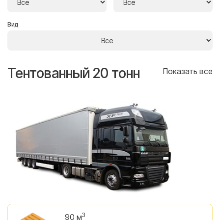
Вид
Тентованный 20 тонн
Т
се
Показать все
3
90 м