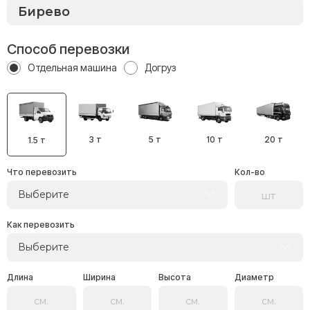
Способ перевозки
Отдельная машина
Догруз
3 т
5 т
10 т
20 т
1.5 т
Что перевозить
Кол-во
Выберите
Как перевозить
Выберите
Длина
Ширина
Высота
Диаметр