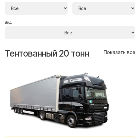
Вид
Тентованный 20 тонн
Т
се
Показать все