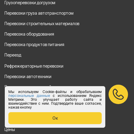
Грузоперевозки догрузом
Перевозки груза автотранспортом
Перевозки строительных материалов
Перевозка оборудования
Перевозка продуктов питания
Переезд
Рефрежераторные перевозки
Перевозки автотехники
Перевозка алкогольной продукции
Мы используем Cookie-файлы и обрабатываем
персональные данные
с использованием Яндекс
Упаковка груза
Метрики. Это улучшает работу сайта и
взаимодействие с ним. Подтвердите ваше согласие,
нажав кнопку
Наши направления
Ок
Клиенту
Цены