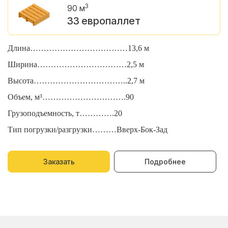
3
90 м
33 европаллет
Длина………………………………13,6 м
Д
Ширина……………………………2,5 м
Ш
Высота……………………………..2,7 м
В
Объем, м³………………………….90
О
Грузоподъемность, т………….20
Г
Тип погрузки/разгрузки………Вверх-Бок-Зад
Т
Заказать
Подробнее