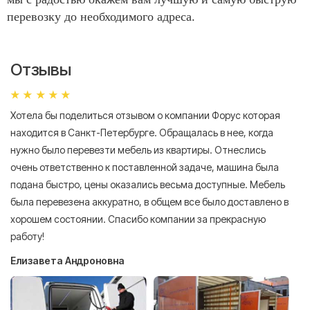
перевозку до необходимого адреса.
Отзывы
Хотела бы поделиться отзывом о компании Форус которая
Я 
находится в Санкт-Петербурге. Обращалась в нее, когда
мн
нужно было перевезти мебель из квартиры. Отнеслись
То
очень ответственно к поставленной задаче, машина была
пр
подана быстро, цены оказались весьма доступные. Мебель
сл
была перевезена аккуратно, в общем все было доставлено в
А
хорошем состоянии. Спасибо компании за прекрасную
работу!
Елизавета Андроновна