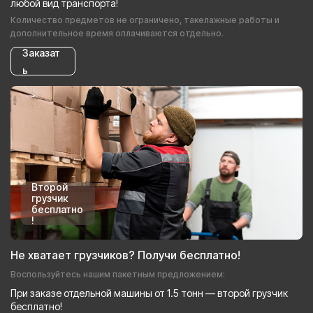
любой вид транспорта!
Количество предметов не ограничено, такелажные работы и
дополнительное время оплачиваются отдельно.
Заказат
ь
Второй
грузчик
бесплатно
!
Не хватает грузчиков? Получи бесплатно!
Воспользуйтесь нашим пакетным предложением:
При заказе отдельной машины от 1.5 тонн — второй грузчик
бесплатно!